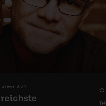
r ist eigentlich?
greichste