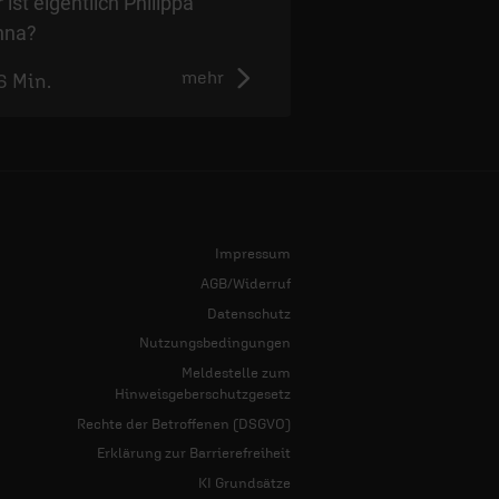
 ist eigentlich Philippa
nna?
mehr
6 Min.
2:55 Min.
Impressum
AGB/Widerruf
Datenschutz
Nutzungsbedingungen
Meldestelle zum
Hinweisgeberschutzgesetz
Rechte der Betroffenen (DSGVO)
Erklärung zur Barrierefreiheit
KI Grundsätze