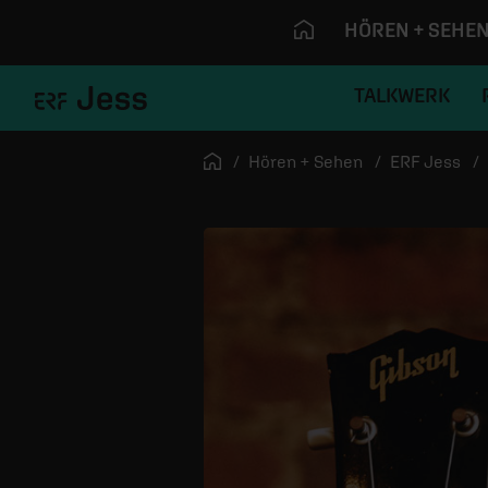
HÖREN + SEHE
TALKWERK
Navigation überspringen
Startseite
Hören + Sehen
ERF Jess