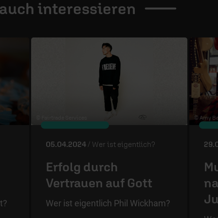
 auch
interessieren
© Fairtrade Services
© Amy Ba
05.04.2024
/ Wer ist eigentlich?
29.
Erfolg durch
Mu
Vertrauen auf Gott
na
J
t?
Wer ist eigentlich Phil Wickham?