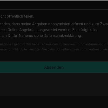
t öffentlich teilen.
standen, dass meine Angaben anonymisiert erfasst und zum Zwe
res Online-Angebots ausgewertet werden. Es erfolgt keine
n an Dritte. Näheres siehe
Datenschutzerklärung
.
ktionell geprüft. Wir behalten uns das Kürzen von Kommentaren vor. Ei
besteht nicht. Bitte beachten Sie beim Schreiben Ihres Kommentars unse
Absenden