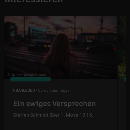
1 / 4
© Flo Karr /
unsplash.com
© Edw
06.08.2026
/ Spruch des Tages
0
Ein ewiges Versprechen
Steffen Schmidt über 1. Mose 13,15.
S