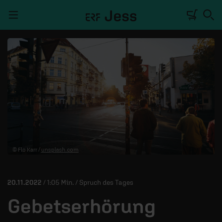
Navigation überspringen
TALKWERK
REPORTAGE
RADIO
DEINE APP
© Flo Karr /
unsplash.com
PODCASTS
MITMACHEN
20.11.2022
/ 1:05 Min. / Spruch des Tages
ÜBER UNS
Gebetserhörung