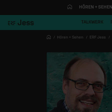
HÖREN + SEHE
TALKWERK
Navigation überspringen
Startseite
Hören + Sehen
ERF Jess