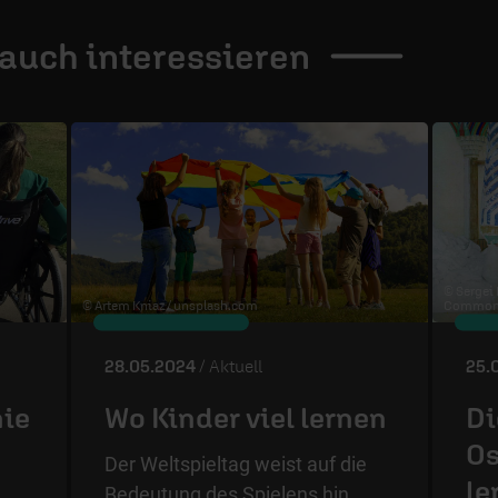
 auch
interessieren
© Sergei
© Artem Kniaz /
unsplash.com
Commons
28.05.2024
/ Aktuell
25.
nie
Wo Kinder viel lernen
Di
Os
Der Weltspieltag weist auf die
le
Bedeutung des Spielens hin.