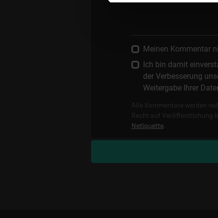
Meinen Kommentar nich
Ich bin damit einver
der Verbesserung unse
Weitergabe Ihrer Date
Alle Kommentare werden reda
Recht auf Veröffentlichung 
Netiquette
.