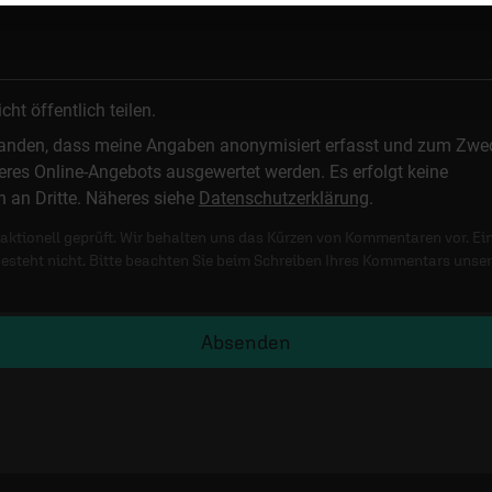
t öffentlich teilen.
standen, dass meine Angaben anonymisiert erfasst und zum Zwe
res Online-Angebots ausgewertet werden. Es erfolgt keine
n an Dritte. Näheres siehe
Datenschutzerklärung
.
ktionell geprüft. Wir behalten uns das Kürzen von Kommentaren vor. Ei
besteht nicht. Bitte beachten Sie beim Schreiben Ihres Kommentars unse
Absenden