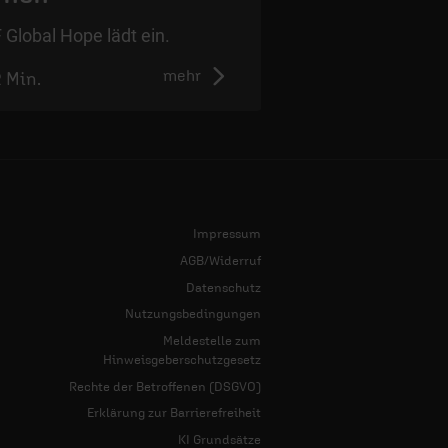
 Global Hope lädt ein.
Das Grundgesetz w
mehr
2 Min.
2:50 Min.
Impressum
AGB/Widerruf
Datenschutz
Nutzungsbedingungen
Meldestelle zum
Hinweisgeberschutzgesetz
Rechte der Betroffenen (DSGVO)
Erklärung zur Barrierefreiheit
KI Grundsätze