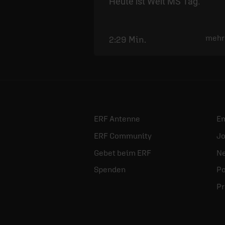
Heute ist Welt MS Tag.
mehr
2:29 Min.
ERF Antenne
E
ERF Community
Jo
Gebet beim ERF
Ne
Spenden
Po
Pr