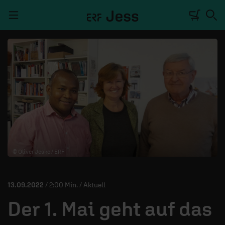
Navigation überspringen
TALKWERK
REPORTAGE
RADIO
DEINE APP
© Oliver Jeske / ERF
PODCASTS
MITMACHEN
13.09.2022
/ 2:00 Min. / Aktuell
ÜBER UNS
Der 1. Mai geht auf das