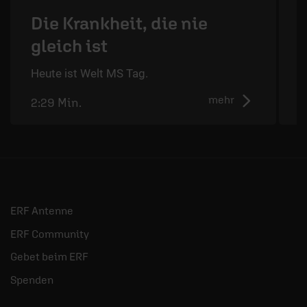
Die Krankheit, die nie
gleich ist
D
d
Heute ist Welt MS Tag.
mehr
2:29 Min.
2
ERF Antenne
ERF Community
Gebet beim ERF
Spenden