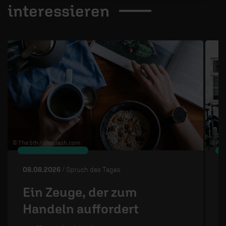
interessieren
1 / 4
© The 5th /
unsplash.com
© Ann
08.08.2026
/ Spruch des Tages
0
Ein Zeuge, der zum
Handeln auffordert
S