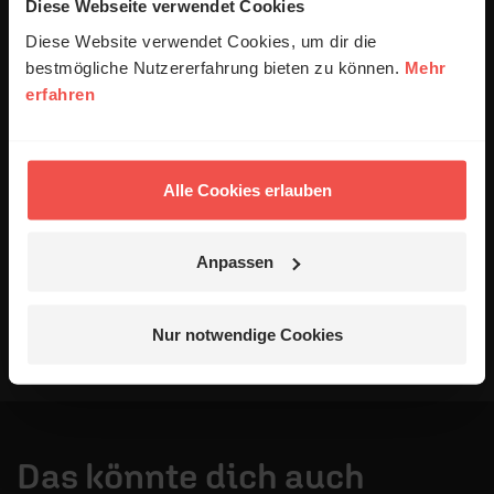
anonymisiert erfasst und zum Zweck der
Diese Webseite verwendet Cookies
Verbesserung unseres Online-Angebots
Diese Website verwendet Cookies, um dir die
ausgewertet werden. Es erfolgt keine Weitergabe
bestmögliche Nutzererfahrung bieten zu können.
Mehr
Ihrer Daten an Dritte. Näheres siehe
erfahren
Datenschutzerklärung
.
Alle Kommentare werden redaktionell geprüft. Wir behalten
uns das Kürzen von Kommentaren vor. Ein Recht auf
Alle Cookies erlauben
Veröffentlichung besteht nicht. Bitte beachten Sie beim
Schreiben Ihres Kommentars unsere
Netiquette
.
Anpassen
Absenden
Nur notwendige Cookies
Das könnte dich auch