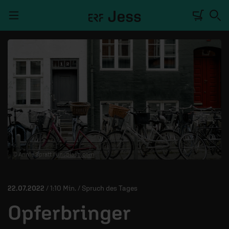
Navigation überspringen
TALKWERK
REPORTAGE
RADIO
DEINE APP
© Annie Spratt /
unsplash.com
PODCASTS
MITMACHEN
22.07.2022
/ 1:10 Min. / Spruch des Tages
ÜBER UNS
Opferbringer