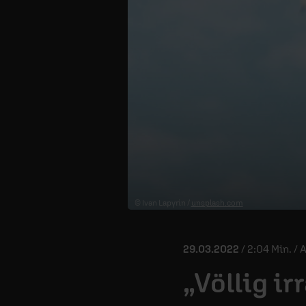
© Ivan Lapyrin /
unsplash.com
29.03.2022
/ 2:04 Min. / 
„Völlig ir