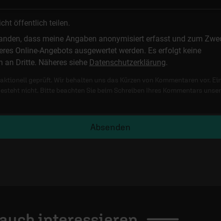
t öffentlich teilen.
standen, dass meine Angaben anonymisiert erfasst und zum Zwe
res Online-Angebots ausgewertet werden. Es erfolgt keine
n an Dritte. Näheres siehe
Datenschutzerklärung
.
ktionell geprüft. Wir behalten uns das Kürzen von Kommentaren vor. Ei
besteht nicht. Bitte beachten Sie beim Schreiben Ihres Kommentars unse
Absenden
 auch
interessieren