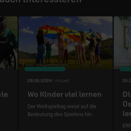
© Sergei
© Artem Kniaz /
unsplash.com
Commons
28.05.2024
/ Aktuell
25.
nie
Wo Kinder viel lernen
Di
Os
Der Weltspieltag weist auf die
le
Bedeutung des Spielens hin.
ERF