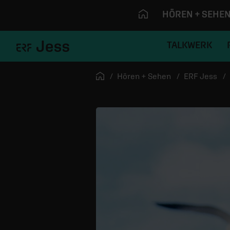
HÖREN + SEHE
TALKWERK
Navigation überspringen
Startseite
Hören + Sehen
ERF Jess