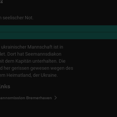
“
n seelischer Not.
 ukrainischer Mannschaft ist in
et. Dort hat Seemannsdiakon
it dem Kapitän unterhalten. Die
nd her gerissen gewesen wegen des
rem Heimatland, der Ukraine.
inks
mannsmission Bremerhaven