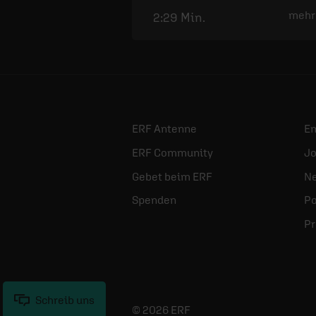
mehr
2:29 Min.
ERF Antenne
E
ERF Community
Jo
Gebet beim ERF
Ne
Spenden
Po
Pr
Schreib uns
© 2026 ERF