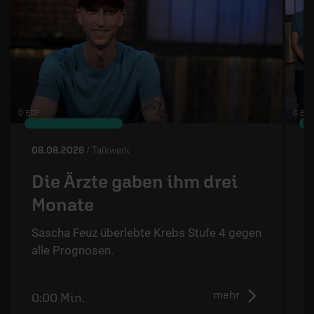
© ERF
© ÉRF
08.08.2026
/ Talkwerk
0
Die Ärzte gaben ihm drei
Monate
Sascha Feuz überlebte Krebs Stufe 4 gegen
T
alle Prognosen.
N
mehr
0:00 Min.
5