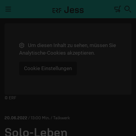
Navigation überspringen
Um diesen Inhalt zu sehen, müssen Sie
TALKWERK
Analytische-Cookies akzeptieren.
REPORTAGE
Cookie Einstellungen
RADIO
DEINE APP
PODCASTS
Player starten/anhalten
© ERF
MITMACHEN
20.06.2022
/ 13:00 Min. / Talkwerk
ÜBER UNS
Solo-Leben