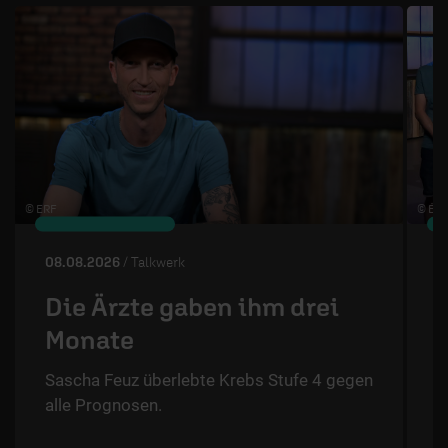
© ERF
© ÉRF
08.08.2026
/ Talkwerk
0
Die Ärzte gaben ihm drei
Monate
Sascha Feuz überlebte Krebs Stufe 4 gegen
T
alle Prognosen.
N