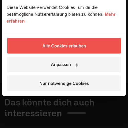
Ihrer Daten an Dritte. Näheres siehe
Datenschutzerklärung
.
Diese Website verwendet Cookies, um dir die
bestmögliche Nutzererfahrung bieten zu können.
Mehr
Alle Kommentare werden redaktionell geprüft. Wir behalten
erfahren
uns das Kürzen von Kommentaren vor. Ein Recht auf
Veröffentlichung besteht nicht. Bitte beachten Sie beim
Schreiben Ihres Kommentars unsere
Netiquette
.
Alle Cookies erlauben
Absenden
Anpassen
Nur notwendige Cookies
Das könnte dich auch
interessieren
1 / 4