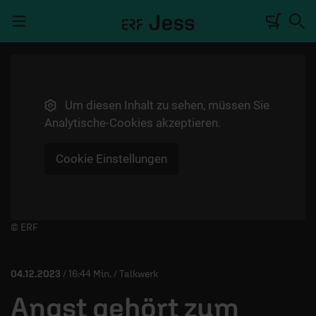
Navigation überspringen
Um diesen Inhalt zu sehen, müssen Sie
TALKWERK
Analytische-Cookies akzeptieren.
REPORTAGE
Cookie Einstellungen
RADIO
DEINE APP
PODCASTS
Player starten/anhalten
© ERF
MITMACHEN
04.12.2023
/ 16:44 Min. / Talkwerk
ÜBER UNS
Angst gehört zum