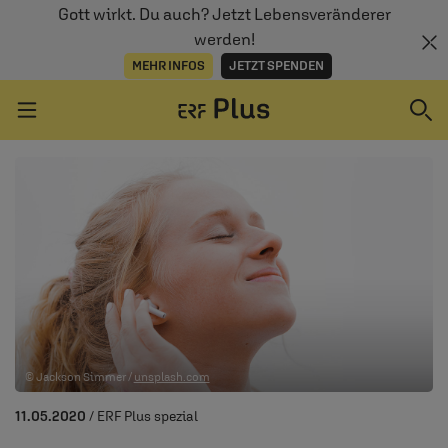
Gott wirkt. Du auch? Jetzt Lebensveränderer
werden!
MEHR INFOS
JETZT SPENDEN
Navigation überspringen
ERZÄHL MAL
AUDIOTHEK
PROGRAMM
MITMACHEN
© Jackson Simmer /
unsplash.com
PODCASTS
11.05.2020
/ ERF Plus spezial
ÜBER