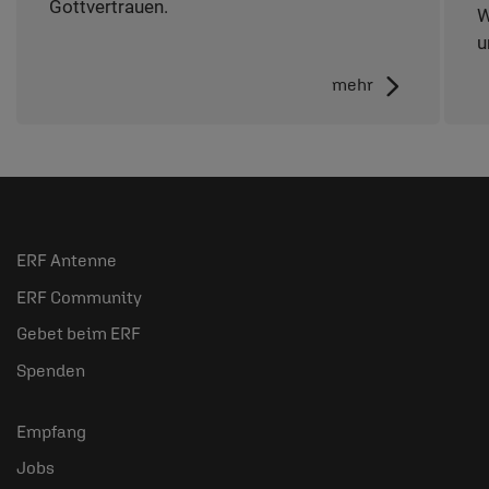
Gottvertrauen.
W
u
mehr
ERF Antenne
ERF Community
Gebet beim ERF
Spenden
Empfang
Jobs