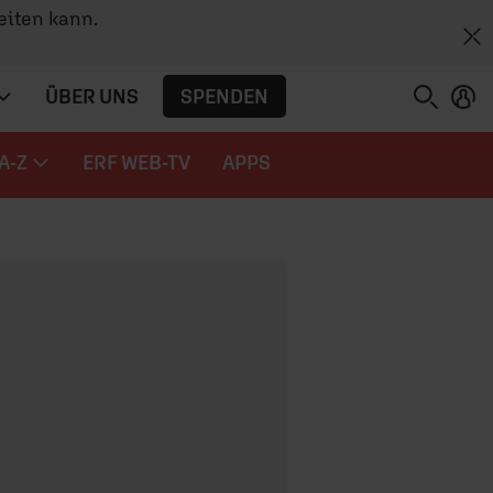
eiten kann.
SPENDEN
ÜBER UNS
A-Z
ERF WEB-TV
APPS