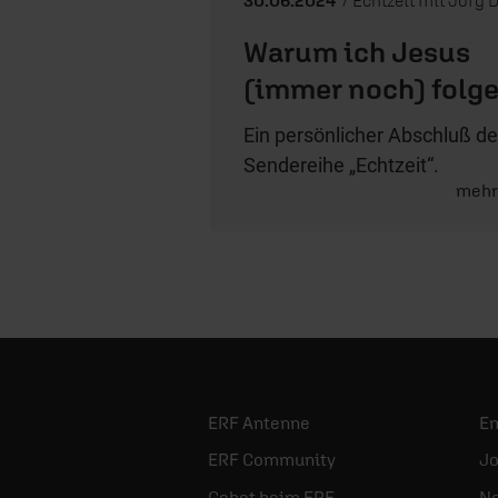
Warum ich Jesus
(immer noch) folg
Ein persönlicher Abschluß de
Sendereihe „Echtzeit“.
meh
ERF Antenne
E
ERF Community
Jo
Gebet beim ERF
Ne