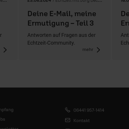
Deine E-Mail, meine
De
e
Ermutigung – Teil 3
Er
r
Antworten auf Fragen aus der
Ant
Echtzeit-Community.
Ech
r
mehr
mpfang
06441 957-1414
bs
Kontakt
wsletter