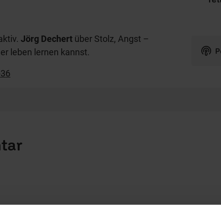
aktiv.
Jörg Dechert
über Stolz, Angst –
P
er leben lernen kannst.
-36
tar