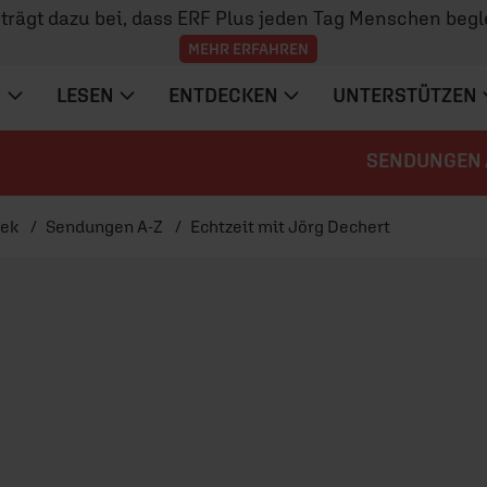
z trägt dazu bei, dass ERF Plus jeden Tag Menschen begl
MEHR ERFAHREN
N
LESEN
ENTDECKEN
UNTERSTÜTZEN
SENDUNGEN 
hek
Sendungen A-Z
Echtzeit mit Jörg Dechert