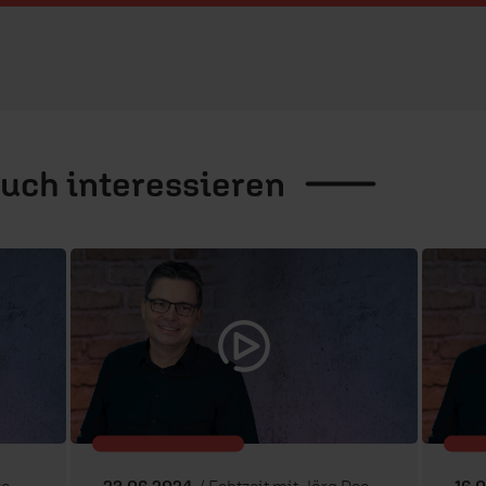
auch
interessieren
rt
23.06.2024
/ Echtzeit mit Jörg Dechert
16.