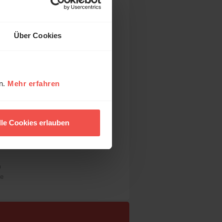
Über Cookies
en.
Mehr erfahren
lle Cookies erlauben
ck
n
re