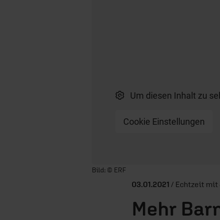
Um diesen Inhalt zu se
Cookie Einstellungen
Player starten/anhalten
Bild: © ERF
03.01.2021
/ Echtzeit mit
Mehr Bar