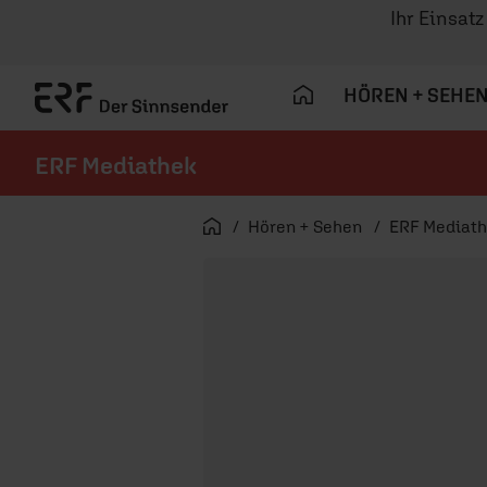
Ihr Einsat
HÖREN + SEHE
ERF Mediathek
Navigation überspringen
Startseite
Hören + Sehen
ERF Mediat