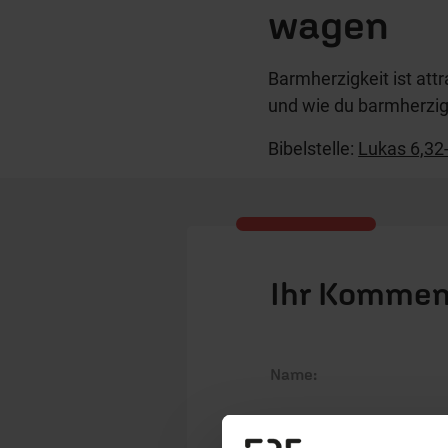
wagen
Barmherzigkeit ist attr
und wie du barmherzig
Bibelstelle:
Lukas 6,32
Ihr Kommen
Name: