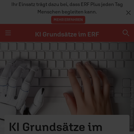
Ihr Einsatz trägt dazu bei, dass ERF Plus jeden Tag
Menschen begleiten kann.
MEHR ERFAHREN
KI Grundsätze im ERF
Navigation überspringen
KI Grundsätze im ERF
stock.adobe.com
© Nitcharee /
KI Grundsätze im