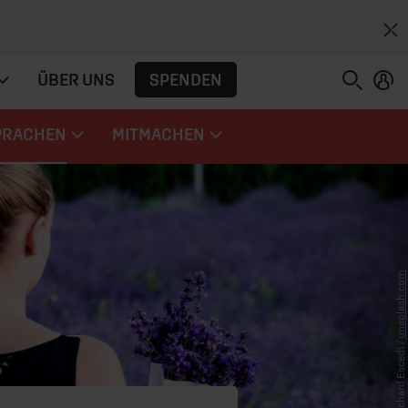
SPENDEN
ÜBER UNS
PRACHEN
MITMACHEN
unsplash.com
© Richard Escedi /