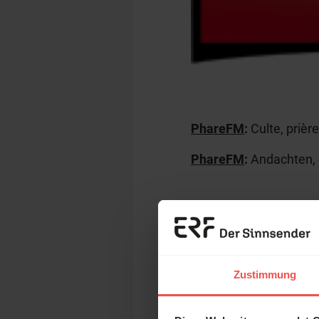
PhareFM
:
Culte, prièr
PhareFM
:
Andachten, 
La bible en
Zustimmung