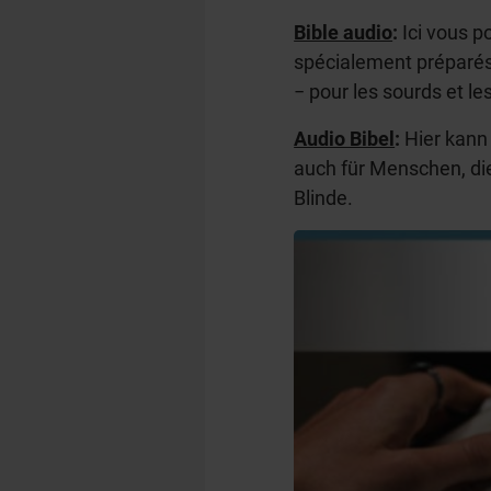
Bible audio
:
Ici vous p
spécialement préparés 
− pour les sourds et l
Audio Bibel
:
Hier kann
auch für Menschen, di
Blinde.