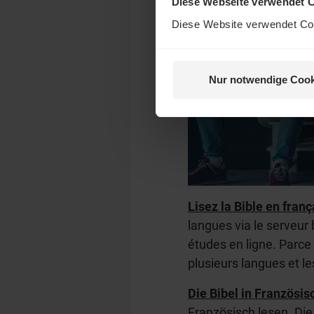
Diese Webseite verwendet 
Diese Website verwendet Coo
Nur notwendige Cook
Lisez la Bible en franç
langues via le serveur 
études en ligne. Parce 
plusieurs langues et le
Die Bibel in
Französis
Französisch lesen. Die