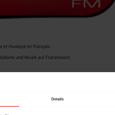
es et musique en français.
Gebete und Musik auf Französisch.
 ligne - Bibel
online
Details