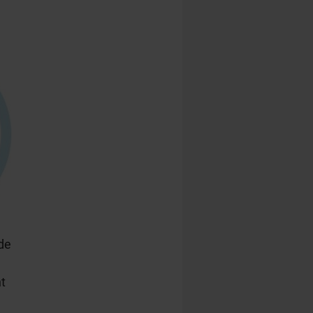
de
nt