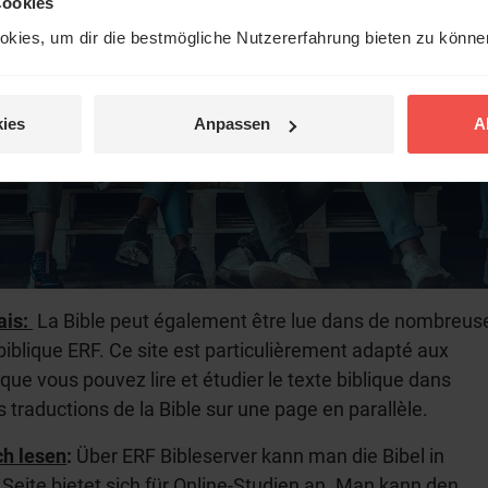
Cookies
kies, um dir die bestmögliche Nutzererfahrung bieten zu könn
ies
Anpassen
A
ais:
La Bible peut également être lue dans de nombreus
biblique ERF. Ce site est particulièrement adapté aux
que vous pouvez lire et étudier le texte biblique dans
s traductions de la Bible sur une page en parallèle.
ch lesen
:
Über ERF Bibleserver kann man die Bibel in
 Seite bietet sich für Online-Studien an. Man kann den