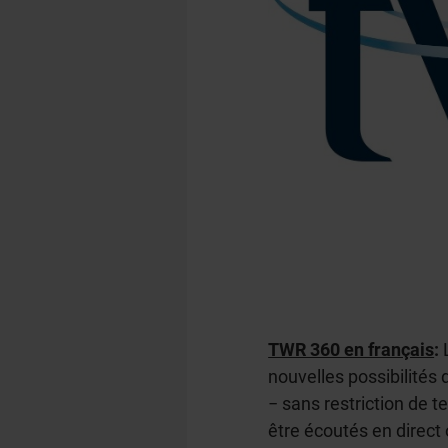
TWR 360 en français
:
nouvelles possibilités 
− sans restriction de 
être écoutés en direct