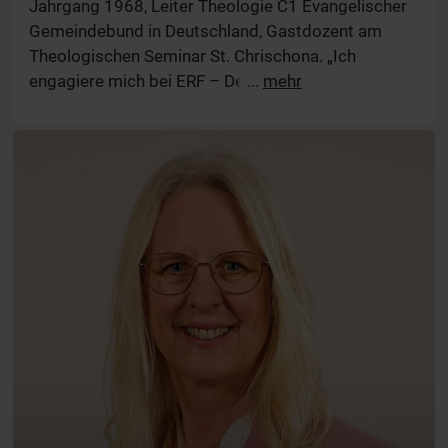
Jahrgang 1968, Leiter Theologie C1 Evangelischer
Gemeindebund in Deutschland, Gastdozent am
Theologischen Seminar St. Chrischona. „Ich
engagiere mich bei ERF – Der Sinnsender, weil
...
mehr
Jesus Christus die moderne Medienarbeit
gebraucht – und so auch zu den Menschen gelangt,
die keiner Kirche angehören.“