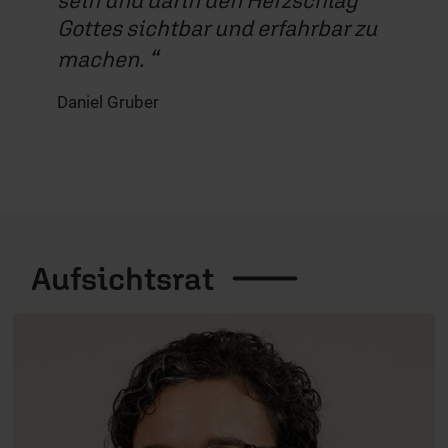
bar zu
damit Glaube auf moderne und
ansprechende Art für Menschen
erlebbar wird.
Angelika Eckstein
Aufsichtsrat