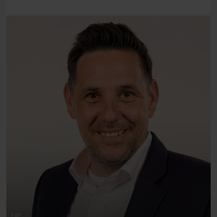
Herzensanliegen ist, dass das Evangelium
...
mehr
Menschen erreicht, die sich von Kirchen fernhalten.
Für die beste Botschaft der Welt brauchen wir mehr
denn je eine attraktive Medienarbeit, um Menschen
verschiedener Hintergründe, Generationen und
Kulturen in Deutschland zu erreichen.“