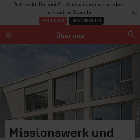
Gott wirkt. Du auch? Lebensveränderer werden –
mit deiner Spende.
MEHR INFOS
JETZT SPENDEN
Über uns
Navigation überspringen
Über uns
UNTERNEHMEN
JOBS
CO-WORKING & MEETINGRÄUME
© JUNG-Gruppe
ERF BESUCHEN
PRESSE
Missionswerk und