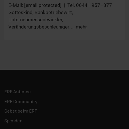
Stellvertretender Vorstandsvorsitzender
E-Mail: [email protected] | Tel. 06441 957–377
Gotteskind, Bankbetriebswirt,
Unternehmensentwickler,
Veränderungsbeschleuniger, seit September 2020
...
mehr
stellvertretender Vorstandsvorsitzender mit den
Schwerpunkten Finanzen, Spenderbetreuung, IT &
Services, Personal. Ehrenamtliches Engagement:
Diverse Vorstandsmandate im CVJM Mitglied und
Mitarbeit bei Christival e.V. Mitarbeiter in der
regionalen Initiative Aufbruch Hessentag Instagram
| Linkedin | Xing
ERF Antenne
ERF Community
Gebet beim ERF
Spenden