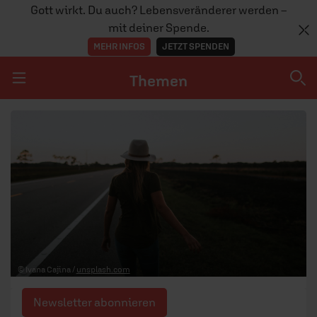
Gott wirkt. Du auch? Lebensveränderer werden –
mit deiner Spende.
MEHR INFOS
JETZT SPENDEN
Themen
Navigation überspringen
Themen
DOSSIERS
GLAUBE
MENSCHEN
GESELLSCHAFT
© Ivana Cajina /
unsplash.com
LEBEN
Newsletter abonnieren
TEAM