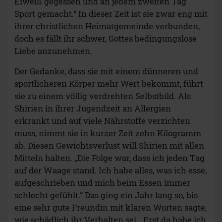
Eiweiß gegessen und an jedem zweiten Tag
Sport gemacht.“ In dieser Zeit ist sie zwar eng mit
ihrer christlichen Heimatgemeinde verbunden,
doch es fällt ihr schwer, Gottes bedingungslose
Liebe anzunehmen.
Der Gedanke, dass sie mit einem dünneren und
sportlicheren Körper mehr Wert bekommt, führt
sie zu einem völlig verdrehten Selbstbild. Als
Shirien in ihrer Jugendzeit an Allergien
erkrankt und auf viele Nährstoffe verzichten
muss, nimmt sie in kurzer Zeit zehn Kilogramm
ab. Diesen Gewichtsverlust will Shirien mit allen
Mitteln halten. „Die Folge war, dass ich jeden Tag
auf der Waage stand. Ich habe alles, was ich esse,
aufgeschrieben und mich beim Essen immer
schlecht gefühlt.“ Das ging ein Jahr lang so, bis
eine sehr gute Freundin mit klaren Worten sagte,
wie schädlich ihr Verhalten sei. „Erst da habe ich