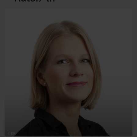
© ERF