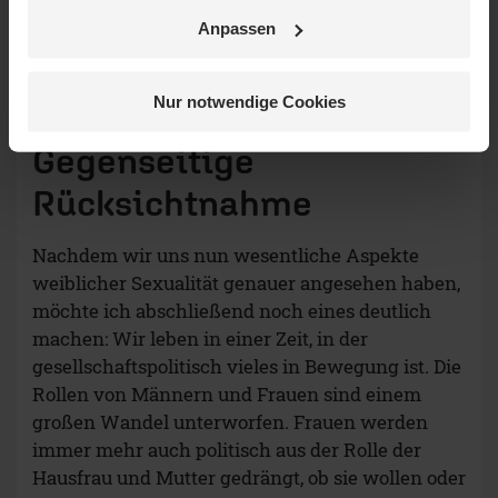
Anpassen
GAR NICHT
OKAY
GUT
SEHR GUT
Nur notwendige Cookies
Gegenseitige
Rücksichtnahme
Nachdem wir uns nun wesentliche Aspekte
weiblicher Sexualität genauer angesehen haben,
möchte ich abschließend noch eines deutlich
machen: Wir leben in einer Zeit, in der
gesellschaftspolitisch vieles in Bewegung ist. Die
Rollen von Männern und Frauen sind einem
großen Wandel unterworfen. Frauen werden
immer mehr auch politisch aus der Rolle der
Hausfrau und Mutter gedrängt, ob sie wollen oder