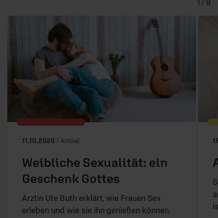
1 / 9
11.10.2020
/ Artikel
1
Weibliche Sexualität: ein
Geschenk Gottes
S
a
Ärztin Ute Buth erklärt, wie Frauen Sex
i
erleben und wie sie ihn genießen können.