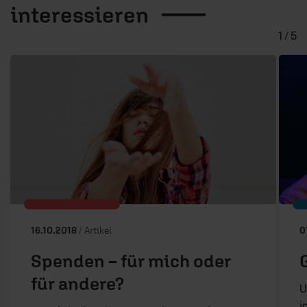
interessieren
1 / 5
16.10.2018
/ Artikel
0
Spenden – für mich oder
für andere?
U
i