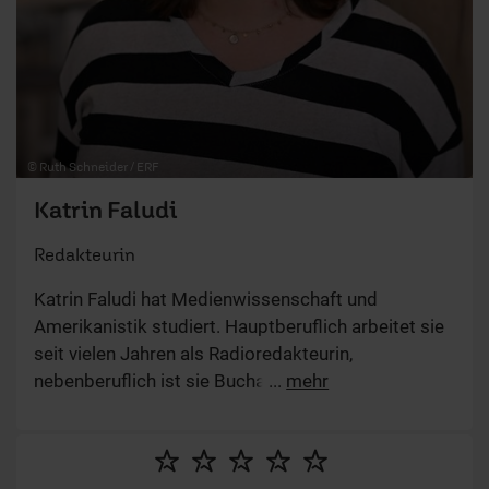
© Ruth Schneider / ERF
Katrin Faludi
Redakteurin
Katrin Faludi hat Medienwissenschaft und
Amerikanistik studiert. Hauptberuflich arbeitet sie
seit vielen Jahren als Radioredakteurin,
nebenberuflich ist sie Buchautorin. Zu ihren
...
mehr
Themen gehören Lebenshilfe und seelische
Gesundheit, denen sie mit einer Prise Humor sehr
gerne die Schwere nimmt. Sie ist verheiratet, hat