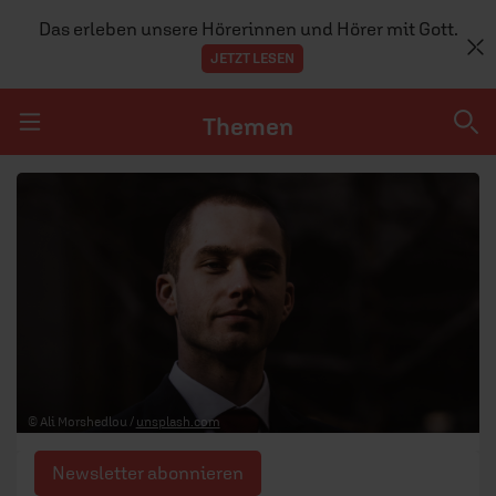
Das erleben unsere Hörerinnen und Hörer mit Gott.
JETZT LESEN
Themen
Navigation überspringen
Themen
DOSSIERS
GLAUBE
MENSCHEN
GESELLSCHAFT
© Ali Morshedlou /
unsplash.com
LEBEN
Newsletter abonnieren
TEAM