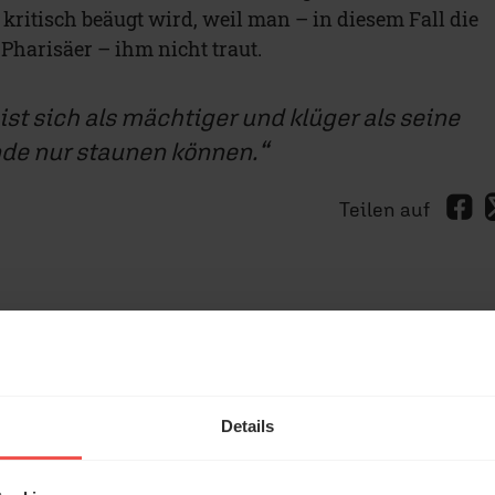
kritisch beäugt wird, weil man – in diesem Fall die
Pharisäer – ihm nicht traut.
st sich als mächtiger und klüger als seine
Ende nur staunen können.
Teilen auf
r dieser Beitrag?
50
OKAY
GUT
SEHR GUT
Details