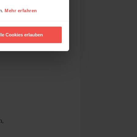
en.
Mehr erfahren
lle Cookies erlauben
d
n,