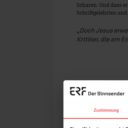
Scharen. Und dass er 
Schriftgelehrten und 
Doch Jesus erwei
Kritiker, die am 
Wie gefällt di
GAR NICHT
Zustimmung