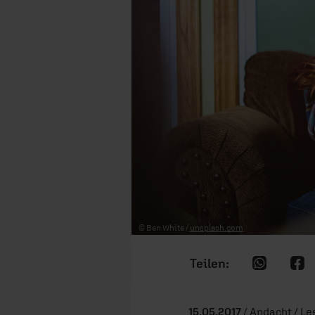
© Ben White /
unsplash.com
15.05.2017
/ Andacht / Le