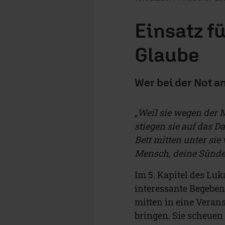
Einsatz fü
Glaube
Wer bei der Not a
„Weil sie wegen der 
stiegen sie auf das D
Bett mitten unter sie
Mensch, deine Sünden
Im 5. Kapitel des Lu
interessante Begebenh
mitten in eine Veran
bringen. Sie scheuen