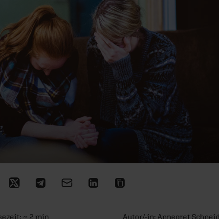
sezeit: ~ 2 min
Autor/-in:
Annegret Schnei