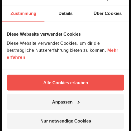
ERF Community
Zustimmung
Details
Über Cookies
Gebet beim ERF
Spenden
Diese Webseite verwendet Cookies
Empfang
Diese Website verwendet Cookies, um dir die
Jobs
bestmögliche Nutzererfahrung bieten zu können.
Mehr
erfahren
Newsletter
Podcasts
Presse
Alle Cookies erlauben
06441 957-1414
Anpassen
Kontakt
Nutzungsanfrage
Nur notwendige Cookies
Mediadaten