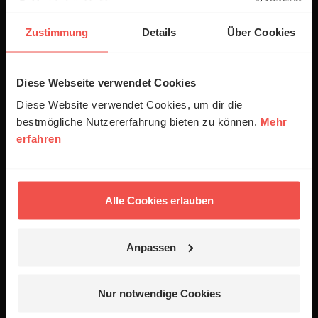
ERF Community
Zustimmung
Details
Über Cookies
Gebet beim ERF
Spenden
Diese Webseite verwendet Cookies
Empfang
Diese Website verwendet Cookies, um dir die
Jobs
bestmögliche Nutzererfahrung bieten zu können.
Mehr
erfahren
Newsletter
Podcasts
Presse
Alle Cookies erlauben
06441 957-1414
Anpassen
Kontakt
Nutzungsanfrage
Nur notwendige Cookies
Mediadaten