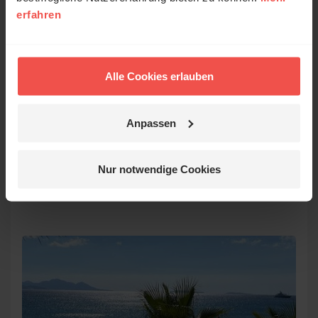
erfahren
© LianeM
Alle Cookies erlauben
Höhepunkte der Toskana
Anpassen
Reiseziel:
Italien
Reisezeitraum:
24.10.2026 - 31.10.2026
Nur notwendige Cookies
Veranstaltet von:
Liebenzeller Mission
Freizeiten & Reisen