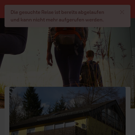
Reiseportal
Die gesuchte Reise ist bereits abgelaufen
und kann nicht mehr aufgerufen werden.
Navigation überspringen
Reiseportal
REISEANGEBOTE
stock.adobe.com
INFOS
HINWEISE FÜR ANBIETER
© Dudarev Mikhail/
AGB
IMPRESSUM