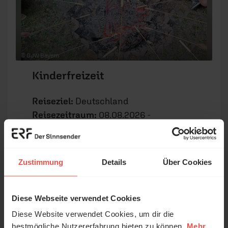
© GJW Bayern
Kinderfreizeit
Reiseziel:
Deutschland
Reisezeitraum:
08.08.2026 -
15.08.2026
Veranstaltet von:
GJW Bayern
Zustimmung
Details
Über Cookies
Diese Webseite verwendet Cookies
Diese Website verwendet Cookies, um dir die
bestmögliche Nutzererfahrung bieten zu können.
Mehr