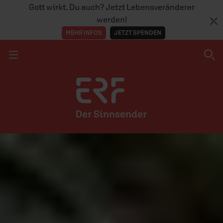
Gott wirkt. Du auch? Jetzt Lebensveränderer
werden!
MEHR INFOS
JETZT SPENDEN
Navigation überspringen