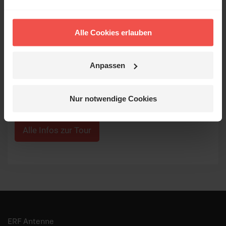
mit Lobpreis-Songs spirituell zu ermutigen.
Folgerichtig wurde ihr Song "Boldly I Approach" als
deutsches Cover unter dem Titel „Mutig komm ich
Alle Cookies erlauben
vor den Thron“ bekannt.
Einlass:
18:30 Uhr bzw. 19:00 Uhr
Anpassen
Beginn:
19:30 Uhr bzw. 20:00 Uhr
Die Plätze sind begrenzt – sichere dir jetzt dein
Nur notwendige Cookies
Ticket, solange sie noch verfügbar sind!
Alle Infos zur Tour
ERF Antenne