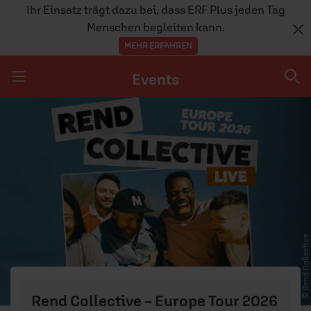
Ihr Einsatz trägt dazu bei, dass ERF Plus jeden Tag
Menschen begleiten kann.
MEHR ERFAHREN
Events
Navigation überspringen
Events
ERF UNTERWEGS
© Rend Collective
Rend Collective – Europe Tour 2026