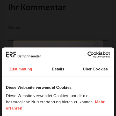
Ihr Kommentar
Name:
E-Mail:
Die E-Mail-Adresse wird nicht veröffentlicht.
Zustimmung
Details
Über Cookies
Kommentar:
Diese Webseite verwendet Cookies
© Ruth Schneider / ERF
Diese Website verwendet Cookies, um dir die
bestmögliche Nutzererfahrung bieten zu können.
Mehr
Meinen Kommentar nicht öffentlich teilen.
erfahren
Erzähl mal!
Ich bin damit einverstanden, dass meine Angaben