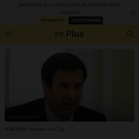
Gott wirkt. Du auch? Jetzt Lebensveränderer
werden!
MEHR INFOS
JETZT SPENDEN
Navigation überspringen
ERZÄHL MAL
AUDIOTHEK
PROGRAMM
MITMACHEN
© Oliver Jeske / ERF
PODCASTS
15.12.2016
/ Aktuelles vom Tag
ÜBER