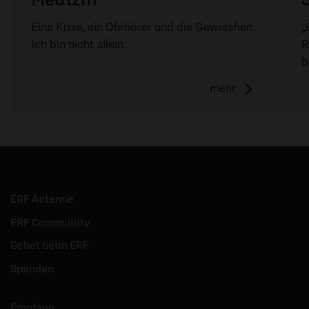
Eine Krise, ein Ohrhörer und die Gewissheit:
„
Ich bin nicht allein.
R
b
mehr
ERF Antenne
ERF Community
Gebet beim ERF
Spenden
Empfang