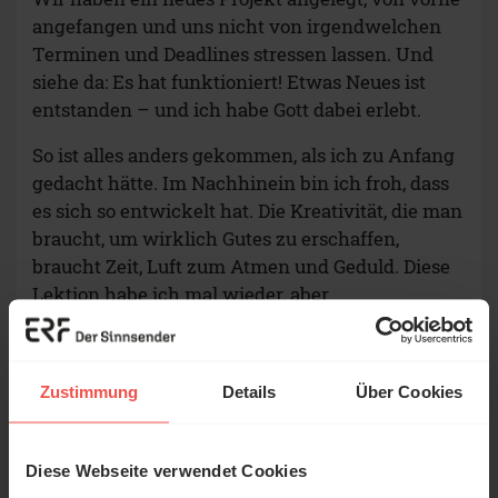
angefangen und uns nicht von irgendwelchen
Terminen und Deadlines stressen lassen. Und
siehe da: Es hat funktioniert! Etwas Neues ist
entstanden – und ich habe Gott dabei erlebt.
So ist alles anders gekommen, als ich zu Anfang
gedacht hätte. Im Nachhinein bin ich froh, dass
es sich so entwickelt hat. Die Kreativität, die man
braucht, um wirklich Gutes zu erschaffen,
braucht Zeit, Luft zum Atmen und Geduld. Diese
Lektion habe ich mal wieder, aber
wahrscheinlich nicht zum letzten Mal gelernt.
Zustimmung
Details
Über Cookies
Wie gefällt dir dieser
Beitrag?
Diese Webseite verwendet Cookies