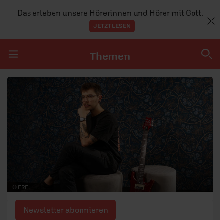
Das erleben unsere Hörerinnen und Hörer mit Gott.
JETZT LESEN
Themen
Navigation überspringen
Themen
DOSSIERS
GLAUBE
MENSCHEN
GESELLSCHAFT
© ERF
LEBEN
Newsletter abonnieren
TEAM