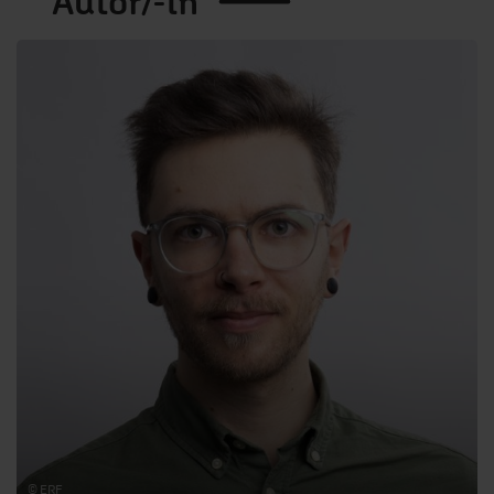
Autor/-in
© ERF