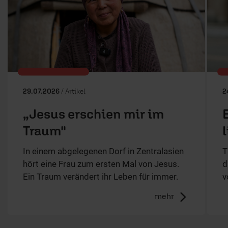
29.07.2026
/ Artikel
2
„Jesus erschien mir im
Traum"
In einem abgelegenen Dorf in Zentralasien
T
hört eine Frau zum ersten Mal von Jesus.
d
Ein Traum verändert ihr Leben für immer.
v
mehr