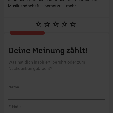
Musiklandschaft. Übersetzt Bücher ins Deutsche
...
mehr
und schreibt gelegentlich selber welche. Singt gern
mit Menschen. Verheiratet, drei erwachsene Kinder.
Deine Meinung zählt!
Was hat dich inspiriert, berührt oder zum
Nachdenken gebracht?
Name:
E-Mail: