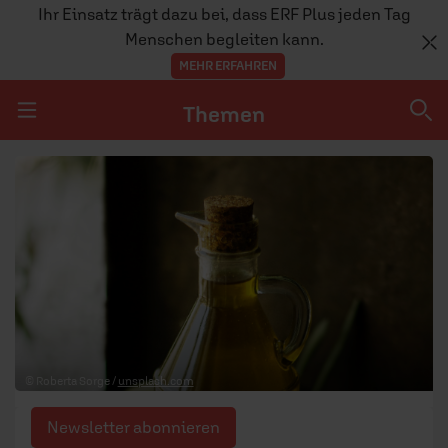
Ihr Einsatz trägt dazu bei, dass ERF Plus jeden Tag
Menschen begleiten kann.
MEHR ERFAHREN
Themen
Navigation überspringen
Themen
DOSSIERS
GLAUBE
MENSCHEN
GESELLSCHAFT
© Roberta Sorge /
unsplash.com
LEBEN
Newsletter abonnieren
TEAM