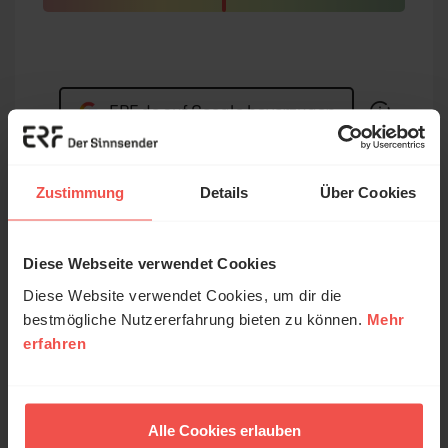
ERF.de auf Google bevorzugen
Zustimmung
Details
Über Cookies
Wir lieben es, für dich zu schreiben! Unsere
Artikel sind kostenlos, da wir uns über Spenden
finanzieren.
Jetzt für erf.de spenden.
Diese Webseite verwendet Cookies
Diese Website verwendet Cookies, um dir die
bestmögliche Nutzererfahrung bieten zu können.
Mehr
erfahren
Deine Meinung zählt!
Alle Cookies erlauben