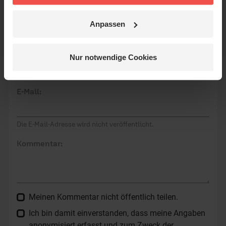
Was hat dich inspiriert, berührt oder zum
Nachdenken gebracht?
Anpassen
Name:
Nur notwendige Cookies
E-Mail:
Die E-Mail-Adresse wird nicht veröffentlicht.
Kommentar:
Meinen Kommentar nicht öffentlich teilen.
Ich bin damit einverstanden, dass meine Angaben
anonymisiert erfasst und zum Zweck der