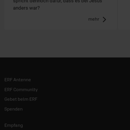
spricht dennoch dafür, dass es bei Jesus
anders war?
mehr
ERF Antenne
ERF Community
Gebet beim ERF
Spenden
Empfang