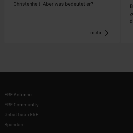
Christenheit. Aber was bedeutet er?
B
z
d
mehr
ERF Antenne
ERF Community
Gebet beim ERF
Spenden