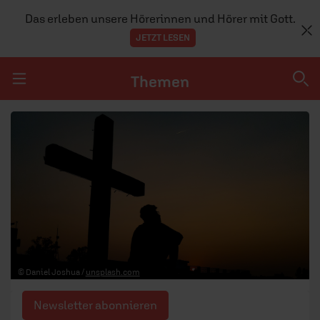
Das erleben unsere Hörerinnen und Hörer mit Gott.
JETZT LESEN
Themen
Navigation überspringen
Themen
DOSSIERS
GLAUBE
MENSCHEN
GESELLSCHAFT
© Daniel Joshua /
unsplash.com
LEBEN
Newsletter abonnieren
TEAM