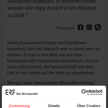
wiederherzustellen. Er eröffnet ihnen
wieder den Weg zurück in die Heimat –
zu Gott.
Teilen auf
Dieses Zusammenbringen und Versöhnen
zwischen Gott und Mensch war es Jesus wert zu
sterben. Er trat in den Riss, um mir eine
hoffnungsvolle Perspektive zu eröffnen. Und es
hatte sich gelohnt. Die Gemeinschaft mit dem
Gott ist mit nichts auf der Welt zu vergleichen.
Wie gut, dass Jesus keinen Menschen gefragt
hat, ob er die Brücke schlagen soll oder nicht. Er
hat es einfach gemacht. Um Menschen
nachhause zu bringen.
Zustimmung
Details
Über Cookies