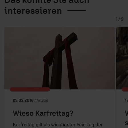
interessieren
1 / 9
25.03.2016
/ Artikel
1
Wieso Karfreitag?
Karfreitag gilt als wichtigster Feiertag der