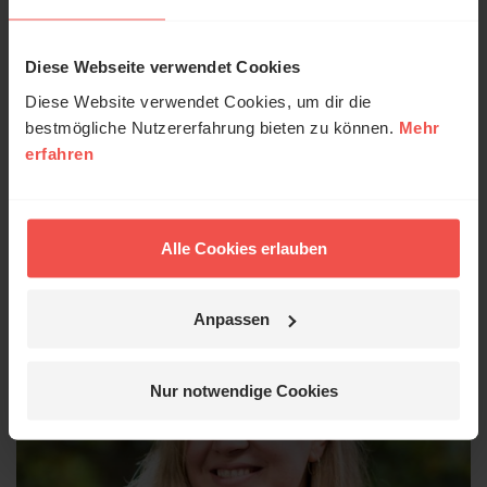
Wir freuen uns, dass du unsere Artikel liest. Sie
sind für dich kostenlos – aber nicht für uns.
Diese Webseite verwendet Cookies
Unterstütze uns mit deiner Spende.
Diese Website verwendet Cookies, um dir die
bestmögliche Nutzererfahrung bieten zu können.
Mehr
erfahren
Autor/-in
Alle Cookies erlauben
Anpassen
Nur notwendige Cookies