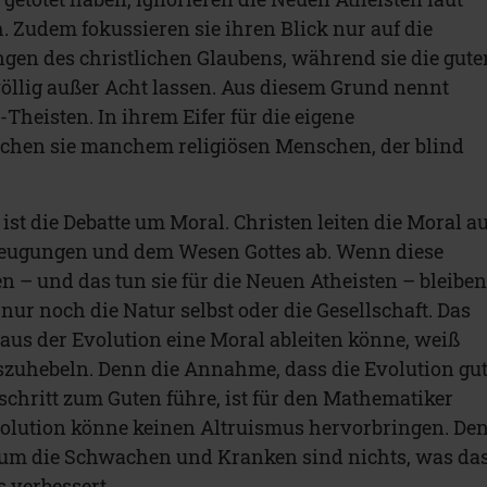
. Zudem fokussieren sie ihren Blick nur auf die
en des christlichen Glaubens, während sie die gute
öllig außer Acht lassen. Aus diesem Grund nennt
Theisten. In ihrem Eifer für die eigene
chen sie manchem religiösen Menschen, der blind
st die Debatte um Moral. Christen leiten die Moral a
eugungen und dem Wesen Gottes ab. Wenn diese
n – und das tun sie für die Neuen Atheisten – bleibe
nur noch die Natur selbst oder die Gesellschaft. Das
us der Evolution eine Moral ableiten könne, weiß
zuhebeln. Denn die Annahme, dass die Evolution gu
schritt zum Guten führe, ist für den Mathematiker
Evolution könne keinen Altruismus hervorbringen. De
 um die Schwachen und Kranken sind nichts, was da
 verbessert.