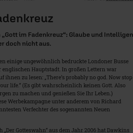
adenkreuz
 „Gott im Fadenkreuz“: Glaube und Intellige
r doch nicht aus.
ren einige ungewöhnlich bedruckte Londoner Busse
r englischen Hauptstadt. In großen Lettern war
uf ihnen zu lesen: „There’s probably no god. Now stop
ur life.” (Es gibt wahrscheinlich keinen Gott. Also
Sorgen zu machen und genießen Sie Ihr Leben.)
iese Werbekampagne unter anderem von Richard
ntesten Verfechter des sogenannten Neuen
h „Der Gotteswahn“ aus dem Jahr 2006 hat Dawkins