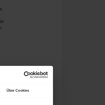
um
ie
h
Über Cookies