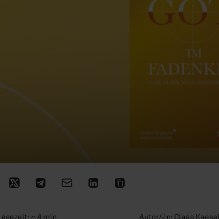
Lesezeit: ~ 4 min
Autor/-in:
Claas Kaese