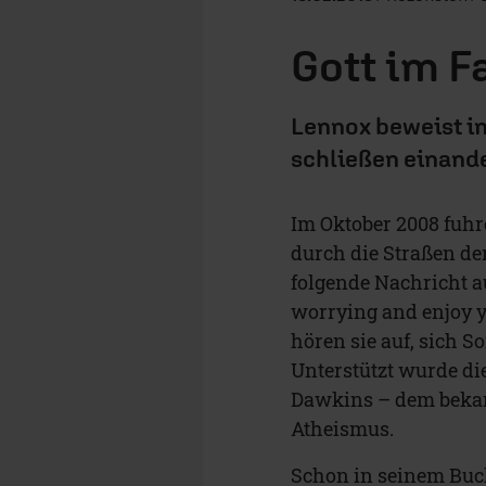
Gott im F
Lennox beweist in
schließen einande
Im Oktober 2008 fuh
durch die Straßen de
folgende Nachricht a
worrying and enjoy yo
hören sie auf, sich 
Unterstützt wurde d
Dawkins – dem bekan
Atheismus.
Schon in seinem Buc