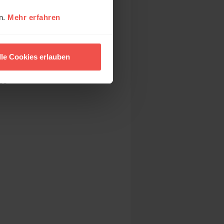
en.
Mehr erfahren
d
-
lle Cookies erlauben
ie