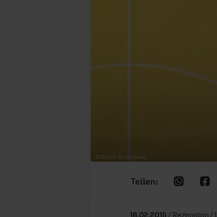
© ScM R. Brockhaus
18.02.2015
/ Rezension / 