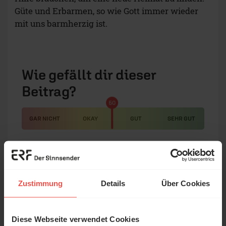
Güte und Erbarmen, so wie Gott immer wieder
mit uns barmherzig ist.
Wie gefällt dir dieser
Beitrag?
50
GAR NICHT
OKAY
GUT
SEHR GUT
ERF.de auf Google bevorzugen
Zustimmung
Details
Über Cookies
Diese Webseite verwendet Cookies
Wir lieben es, für dich zu schreiben! Unsere