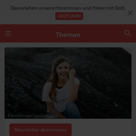
Das erleben unsere Hörerinnen und Hörer mit Gott.
JETZT LESEN
Themen
Navigation überspringen
Themen
DOSSIERS
GLAUBE
MENSCHEN
GESELLSCHAFT
© Brooke Cagle /
unsplash.com
LEBEN
Newsletter abonnieren
TEAM