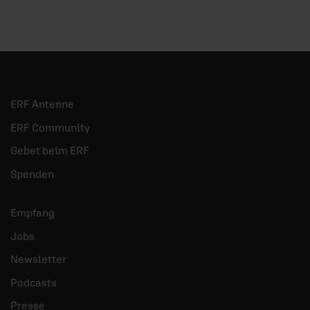
04.08.2026
/ Artikel
0
Stirbt das Modell
Volkskiche?
Andreas Rauhut über die Zukunft
W
ERF Antenne
kirchlichen Lebens in einer entkirchlichten
b
Gesellschaft.
I
ERF Community
Gebet beim ERF
mehr
Spenden
Empfang
Jobs
Newsletter
Podcasts
Presse