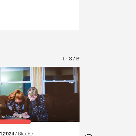
1 - 3 / 6
ite /
unsplash.com
© Jamie Street /
unsplash.com
11.2024
/ Glaube
25.08.2024
/ Glaube