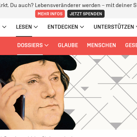
irkt. Du auch? Lebensveränderer werden – mit deiner 
MEHR INFOS
JETZT SPENDEN
N
LESEN
ENTDECKEN
UNTERSTÜTZEN
DOSSIERS
GLAUBE
MENSCHEN
GES