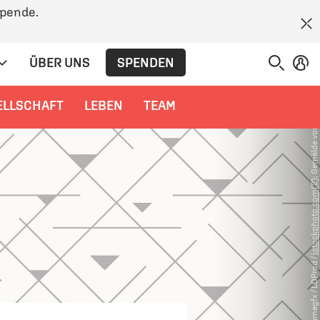
Spende.
(2); Gemälde von Lucas Cranach der Ältere
SPENDEN
ÜBER UNS
ELLSCHAFT
LEBEN
TEAM
istockphoto.com
© gamegfx / LDProd /