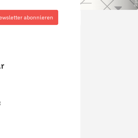
ewsletter abonnieren
ür
t