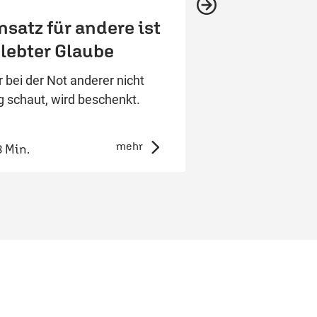
nsatz für andere ist
Neuer Anfan
lebter Glaube
Saat
 bei der Not anderer nicht
Was Frucht mit ei
 schaut, wird beschenkt.
gelingenden Leben 
Eine Andacht.
mehr
8 Min.
5:06 Min.