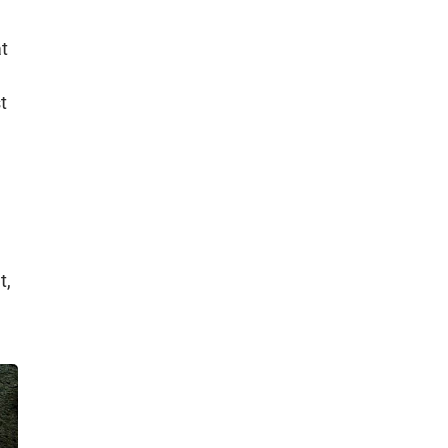
t
t
t,