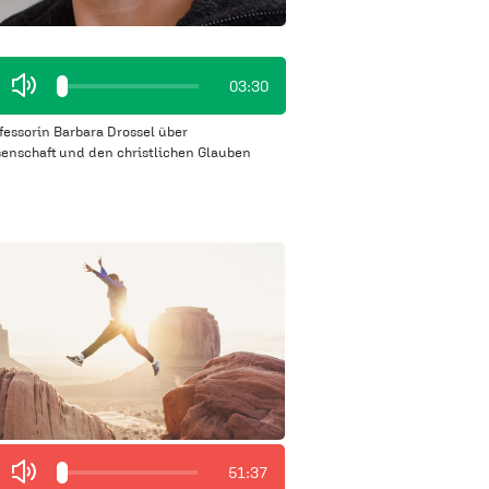
03:30
fessorin Barbara Drossel über
enschaft und den christlichen Glauben
51:37