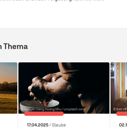
m Thema
© Nguyen Dang Hoang Nhu /
unsplash.com
© Ben Wh
17.04.2025
/ Glaube
02.