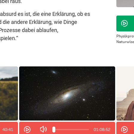
bei raus.‘
bsurd es ist, die eine Erklärung, ob es
d die andere Erklärung, wie Dinge
rozesse dabei ablaufen,
Physikpro
ielen.“
Naturwiss
40:41
01:08:52