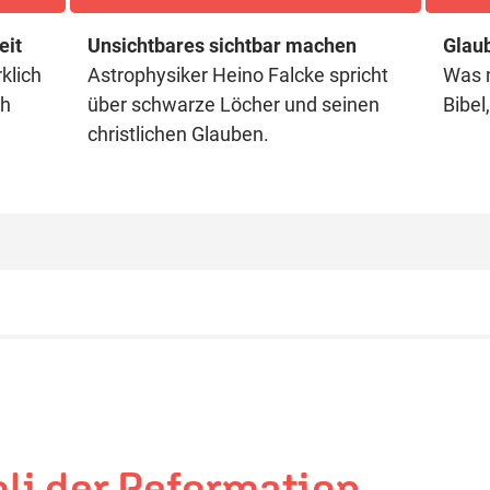
eit
Unsichtbares sichtbar machen
Glau
klich
Astrophysiker Heino Falcke spricht
Was m
ch
über schwarze Löcher und seinen
Bibel
christlichen Glauben.
oli der Reformation