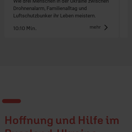
Wie drei Menschen in der Ukraine zwischen
M
Drohnenalarm, Familienalltag und
Luftschutzbunker ihr Leben meistern.
mehr
10:10 Min.
2
Hoffnung und Hilfe im