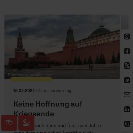
1 / 80
© Dmitry Ant /
unsplash.com
© Ele
19.02.2024
/ Aktuelles vom Tag
1
Keine Hoffnung auf
Kriegsende
B
U
Ein Blick nach Russland fast zwei Jahre