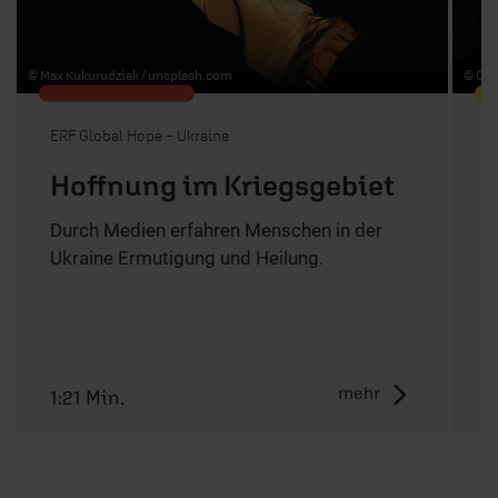
© Max Kukurudziak /
unsplash.com
© Cas
ERF Global Hope – Ukraine
0
Hoffnung im Kriegsgebiet
Durch Medien erfahren Menschen in der
Ukraine Ermutigung und Heilung.
S
d
s
mehr
1:21 Min.
3