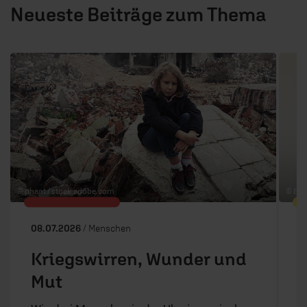
Neueste Beiträge zum Thema
1 / 6
© phant /
stock.adobe.com
© ERF
08.07.2026
/ Menschen
2
Kriegswirren, Wunder und
Mut
W
e