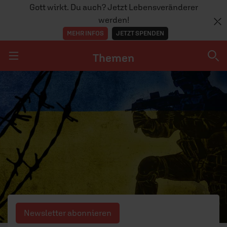
Gott wirkt. Du auch? Jetzt Lebensveränderer
werden!
MEHR INFOS
JETZT SPENDEN
Themen
Navigation überspringen
Themen
DOSSIERS
GLAUBE
MENSCHEN
GESELLSCHAFT
LEBEN
Newsletter abonnieren
TEAM