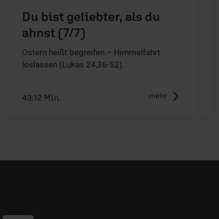
Du bist geliebter, als du
ahnst (7/7)
D
O
Ostern heißt begreifen – Himmelfahrt
l
loslassen (Lukas 24,36-52).
mehr
43:12 Min.
3