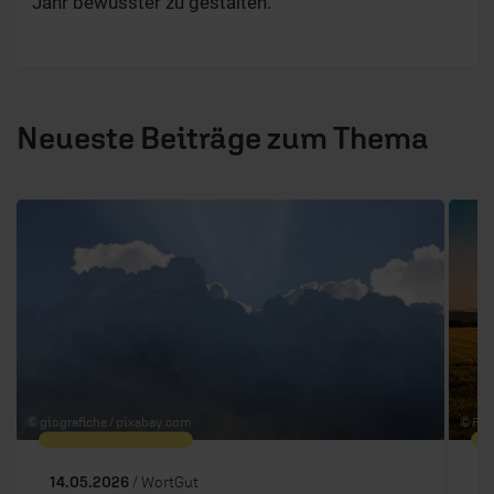
Jahr bewusster zu gestalten.
Neueste Beiträge zum Thema
1 / 6
© giografiche /
pixabay.com
© Fed
14.05.2026
/ WortGut
1