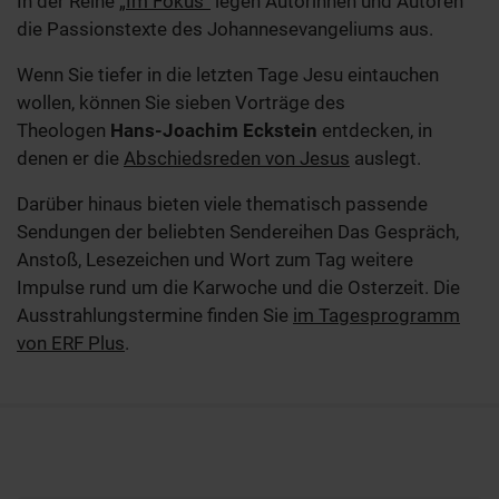
In der Reihe
„Im Fokus“
legen Autorinnen und Autoren
die Passionstexte des Johannesevangeliums aus.
Wenn Sie tiefer in die letzten Tage Jesu eintauchen
wollen, können Sie sieben Vorträge des
Theologen
Hans-Joachim Eckstein
entdecken, in
denen er die
Abschiedsreden von Jesus
auslegt.
Darüber hinaus bieten viele thematisch passende
Sendungen der beliebten Sendereihen Das Gespräch,
Anstoß, Lesezeichen und Wort zum Tag weitere
Impulse rund um die Karwoche und die Osterzeit. Die
Ausstrahlungstermine finden Sie
im Tagesprogramm
von ERF Plus
.