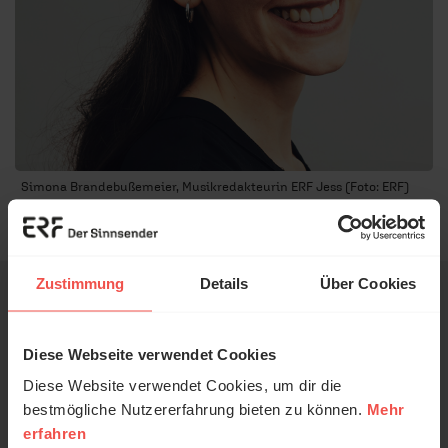
Simona Brandebußemeier, Musikredakteurin ERF Jess (Foto: ERF)
Zustimmung
Details
Über Cookies
Diese Webseite verwendet Cookies
Wie fanden Sie diesen
Diese Website verwendet Cookies, um dir die
bestmögliche Nutzererfahrung bieten zu können.
Mehr
Beitrag?
erfahren