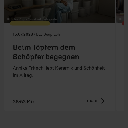
© Petra Reger / Wertvoll Fotografie
© ERF
15.07.2026
/ Das Gespräch
1
Beim Töpfern dem
Schöpfer begegnen
Annika Fritsch liebt Keramik und Schönheit
N
im Alltag.
p
mehr
36:53 Min.
2