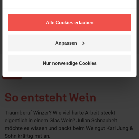
GAR NICHT
OKAY
GUT
SEHR GUT
Alle Cookies erlauben
Anpassen
Nur notwendige Cookies
So entsteht Wein
Traumberuf Winzer? Wie viel harte Arbeit steckt
eigentlich in einem Glas Wein? Julian Schnaubelt
möchte es wissen und packt beim Weingut Karl Jung &
Sohn kräftig mit an.