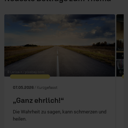
1 / 6
© Larisa-K /
pixabay.com
© Vita
07.05.2026
/ Kurzgefasst
2
„Ganz ehrlich!“
Die Wahrheit zu sagen, kann schmerzen und
heilen.
E