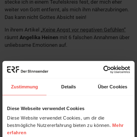
stecke ich in einem Teufelskreis fest, der mich eher
weiter von Gott entfernt, als mich ihm näherzubringen.
Das kann nicht Gottes Absicht sein!
In ihrem Artikel
„Keine Angst vor negativen Gefühlen“
räumt
Angelika Heinen
mit 6 falschen Annahmen über
unliebsame Emotionen auf.
Zustimmung
Details
Über Cookies
Diese Webseite verwendet Cookies
Diese Website verwendet Cookies, um dir die
bestmögliche Nutzererfahrung bieten zu können.
Mehr
erfahren