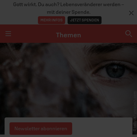
Gott wirkt. Du auch? Lebensveränderer werden –
mit deiner Spende.
MEHR INFOS
JETZT SPENDEN
Themen
Navigation überspringen
Themen
DOSSIERS
GLAUBE
unsplash.com
MENSCHEN
GESELLSCHAFT
© kallyua /
LEBEN
Newsletter abonnieren
TEAM