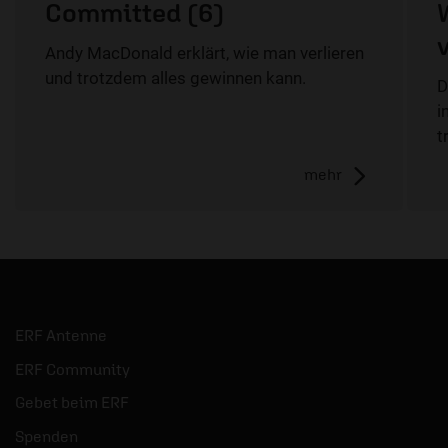
Committed (6)
Andy MacDonald erklärt, wie man verlieren
und trotzdem alles gewinnen kann.
D
i
t
mehr
ERF Antenne
ERF Community
Gebet beim ERF
Spenden