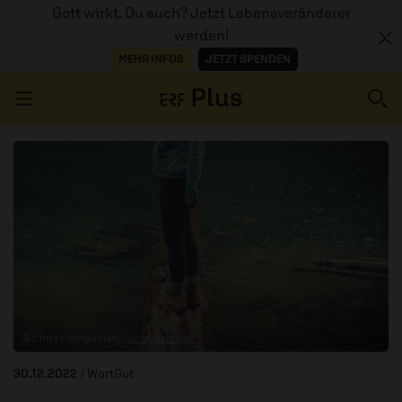
Gott wirkt. Du auch? Jetzt Lebensveränderer
werden!
MEHR INFOS
JETZT SPENDEN
Navigation überspringen
ERZÄHL MAL
AUDIOTHEK
PROGRAMM
MITMACHEN
© Chris Montgomery /
unsplash.com
PODCASTS
30.12.2022
/ WortGut
ÜBER