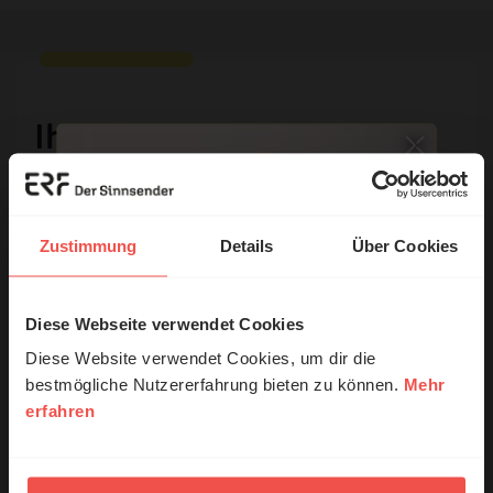
Ihr Kommentar
Name:
Zustimmung
Details
Über Cookies
E-Mail:
Diese Webseite verwendet Cookies
© Ruth Schneider / ERF
Diese Website verwendet Cookies, um dir die
Die E-Mail-Adresse wird nicht veröffentlicht.
bestmögliche Nutzererfahrung bieten zu können.
Mehr
erfahren
Erzähl mal!
Kommentar:
Das erleben unsere Hörerinnen und