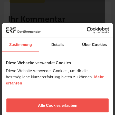
Ihr Kommentar
Name:
Zustimmung
Details
Über Cookies
E-Mail:
Diese Webseite verwendet Cookies
© Ruth Schneider / ERF
Diese Website verwendet Cookies, um dir die
Die E-Mail-Adresse wird nicht veröffentlicht.
bestmögliche Nutzererfahrung bieten zu können.
Mehr
erfahren
Erzähl mal!
Kommentar:
Das erleben unsere Hörerinnen und
Hörer mit Gott ...
Alle Cookies erlauben
Meinen Kommentar nicht öffentlich teilen.