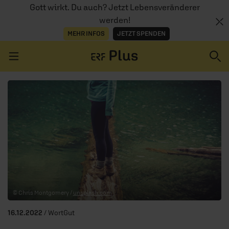
Gott wirkt. Du auch? Jetzt Lebensveränderer
werden!
MEHR INFOS
JETZT SPENDEN
Navigation überspringen
ERZÄHL MAL
AUDIOTHEK
PROGRAMM
MITMACHEN
© Chris Montgomery /
unsplash.com
PODCASTS
16.12.2022
/ WortGut
ÜBER