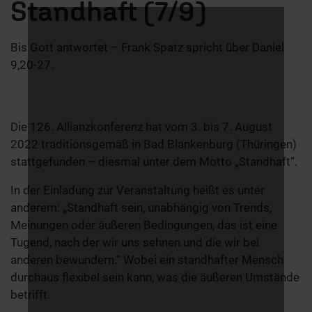
Standhaft (7/9)
Bis Gott antwortet – Frank Spatz spricht über Daniel
9,20-27.
Die 126. Allianzkonferenz hat vom 3. bis 7. August
2022 traditionsgemäß in Bad Blankenburg (Thüringen)
stattgefunden – diesmal unter dem Motto „Standhaft“.
In der Einladung zur Veranstaltung heißt es unter
anderem: „Standhaft sein, unabhängig von Trends,
Meinungen oder äußeren Bedingungen, das ist eine
Tugend, nach der wir uns sehnen und die wir bei
anderen bewundern.“ Wobei ein standhafter Mensch
durchaus flexibel sein kann, was die äußeren Umstände
betrifft.