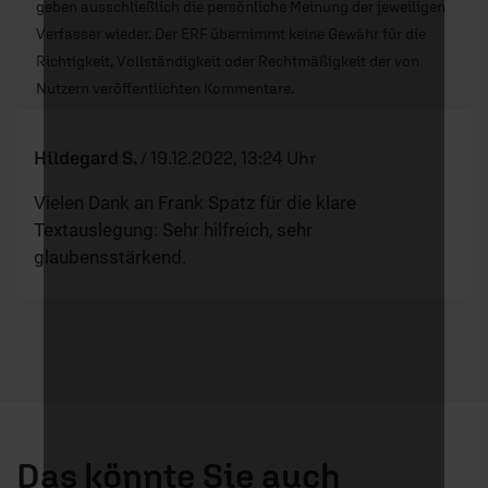
geben ausschließlich die persönliche Meinung der jeweiligen
Verfasser wieder. Der ERF übernimmt keine Gewähr für die
Richtigkeit, Vollständigkeit oder Rechtmäßigkeit der von
Nutzern veröffentlichten Kommentare.
Hildegard S.
/
19.12.2022, 13:24 Uhr
Vielen Dank an Frank Spatz für die klare
Textauslegung: Sehr hilfreich, sehr
glaubensstärkend.
Das könnte Sie auch