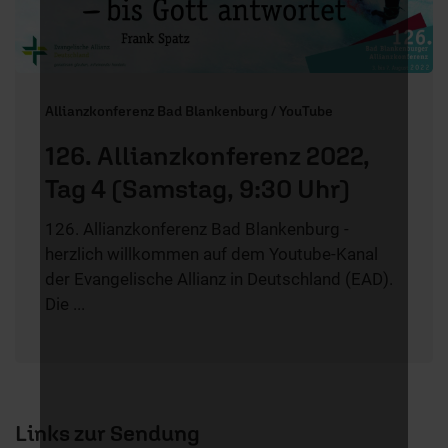
Allianzkonferenz Bad Blankenburg / YouTube
126. Allianzkonferenz 2022,
Tag 4 (Samstag, 9:30 Uhr)
126. Allianzkonferenz Bad Blankenburg -
herzlich willkommen auf dem Youtube-Kanal
der Evangelische Allianz in Deutschland (EAD).
Die ...
Links zur Sendung