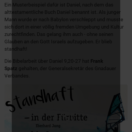
Ein Musterbeispiel dafür ist Daniel, nach dem das
alttestamentliche Buch Daniel benannt ist. Als junger
Mann wurde er nach Babylon verschleppt und musste
sich dort in einer völlig fremden Umgebung und Kultur
zurechtfinden. Das gelang ihm auch - ohne seinen
Glauben an den Gott Israels aufzugeben. Er blieb
standhaft!
Die Bibelarbeit über Daniel 9,20-27 hat
Frank
Spatz
gehalten, der Generalsekretär des Gnadauer
Verbandes.