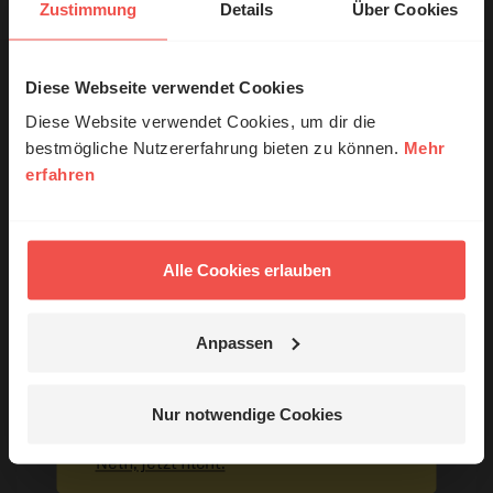
Nutzungsrechte
Zustimmung
Details
Über Cookies
Diese Webseite verwendet Cookies
© Ruth Schneider / ERF
Diese Website verwendet Cookies, um dir die
bestmögliche Nutzererfahrung bieten zu können.
Mehr
Ihr Kommentar
erfahren
Erzähl mal!
Das erleben unsere Hörerinnen und
Name:
Hörer mit Gott ...
Alle Cookies erlauben
E-Mail:
Anpassen
Jetzt Geschichten
entdecken
Die E-Mail-Adresse wird nicht veröffentlicht.
Nur notwendige Cookies
Kommentar:
Nein, jetzt nicht.