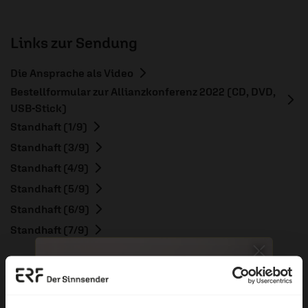
Links zur Sendung
Die Ansprache als Video
Bestellformular zur Allianzkonferenz 2022 (CD, DVD,
USB-Stick)
Standhaft (1/9)
Standhaft (3/9)
Standhaft (4/9)
Standhaft (5/9)
Standhaft (6/9)
Standhaft (7/9)
ERF Antenne online lesen
Dossier zum Thema: „Mut“