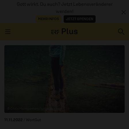
Gott wirkt. Du auch? Jetzt Lebensveränderer
werden!
MEHR INFOS
JETZT SPENDEN
Navigation überspringen
ERZÄHL MAL
AUDIOTHEK
PROGRAMM
MITMACHEN
© Chris Montgomery /
unsplash.com
PODCASTS
11.11.2022
/ WortGut
ÜBER