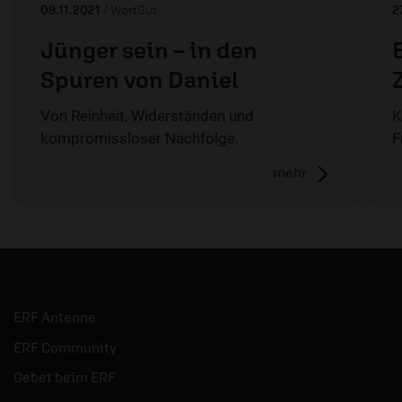
09.11.2021
/ WortGut
2
Jünger sein – in den
Spuren von Daniel
Von Reinheit, Widerständen und
K
kompromissloser Nachfolge.
F
mehr
ERF Antenne
ERF Community
Gebet beim ERF