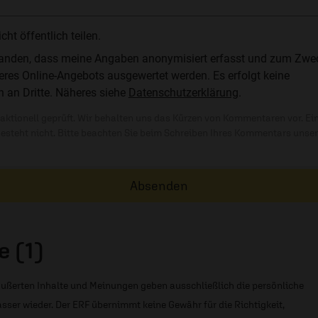
t öffentlich teilen.
standen, dass meine Angaben anonymisiert erfasst und zum Zwe
res Online-Angebots ausgewertet werden. Es erfolgt keine
n an Dritte. Näheres siehe
Datenschutzerklärung
.
ktionell geprüft. Wir behalten uns das Kürzen von Kommentaren vor. Ei
besteht nicht. Bitte beachten Sie beim Schreiben Ihres Kommentars unse
Absenden
 (1)
ußerten Inhalte und Meinungen geben ausschließlich die persönliche
sser wieder. Der ERF übernimmt keine Gewähr für die Richtigkeit,