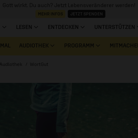
Gott wirkt. Du auch? Jetzt Lebensveränderer werden!
MEHR INFOS
JETZT SPENDEN
N
LESEN
ENTDECKEN
UNTERSTÜTZEN
 MAL
AUDIOTHEK
PROGRAMM
MITMACHE
Audiothek
WortGut