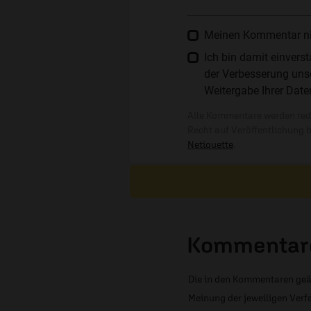
Meinen Kommentar nich
Ich bin damit einver
der Verbesserung unse
Weitergabe Ihrer Date
Alle Kommentare werden reda
Recht auf Veröffentlichung 
Netiquette
.
Kommentare
Die in den Kommentaren geä
Meinung der jeweiligen Verfa