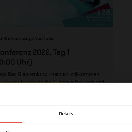
ad Blankenburg / YouTube
konferenz 2022, Tag 1
9:00 Uhr)
enz Bad Blankenburg - herzlich willkommen
nal der Evangelische Allianz in Deutschland
hl mal!
erleben unsere Hörerinnen
Details
örer mit Gott ...