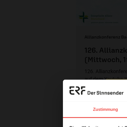
Allianzkonferenz B
126. Allianz
(Mittwoch, 1
126. Allianzkonfer
auf dem Youtube-Ka
(EAD). Die ...
Erzä
Das 
Zustimmung
und H