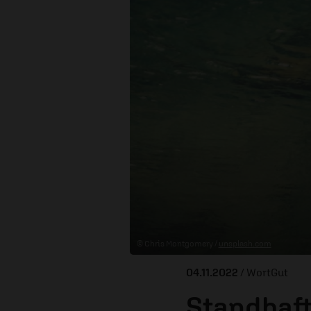
© Chris Montgomery /
unsplash.com
04.11.2022
/ WortGut
Standhaft