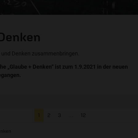
 Denken
e und Denken zusammenbringen.
he „Glaube + Denken“ ist zum 1.9.2021 in der neuen
egangen.
1
2
3
…
12
enken