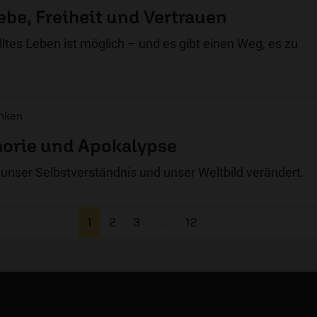
ebe, Freiheit und Vertrauen
ülltes Leben ist möglich – und es gibt einen Weg, es zu
enken
orie und Apokalypse
g unser Selbstverständnis und unser Weltbild verändert.
1
2
3
…
12