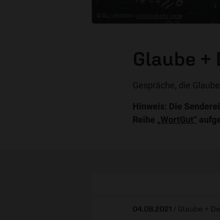
© ALLVISIONN /
istockphoto.com
Glaube +
Gespräche, die Glaub
Hinweis: Die Senderei
Reihe
„WortGut“
aufg
04.08.2021
/ Glaube + D