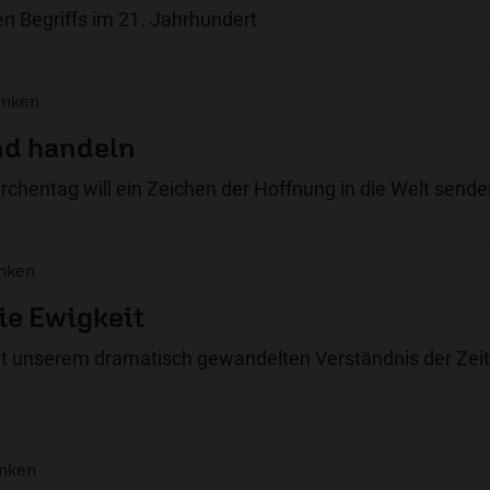
en Begriffs im 21. Jahrhundert
enken
nd handeln
chentag will ein Zeichen der Hoffnung in die Welt sende
enken
ie Ewigkeit
t unserem dramatisch gewandelten Verständnis der Zeit
enken