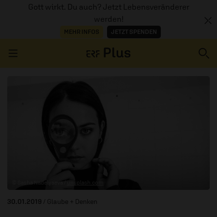
Gott wirkt. Du auch? Jetzt Lebensveränderer
werden!
MEHR INFOS
JETZT SPENDEN
Navigation überspringen
ERZÄHL MAL
AUDIOTHEK
PROGRAMM
MITMACHEN
© Sasha Nadelyaeva /
unsplash.com
PODCASTS
30.01.2019
/ Glaube + Denken
ÜBER