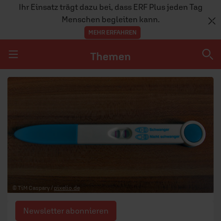
Ihr Einsatz trägt dazu bei, dass ERF Plus jeden Tag
Menschen begleiten kann.
MEHR ERFAHREN
Themen
Navigation überspringen
Themen
DOSSIERS
GLAUBE
MENSCHEN
GESELLSCHAFT
© TiM Caspary /
pixelio.de
LEBEN
Newsletter abonnieren
TEAM