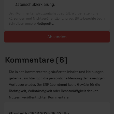
Datenschutzerklärung
.
Dein Kommentar wird zunächst geprüft. Wir behalten uns
Kürzungen und Nichtveröffentlichung vor. Bitte beachte beim
Schreiben unsere
Netiquette
.
Absenden
Kommentare (6)
Die in den Kommentaren geäußerten Inhalte und Meinungen
geben ausschließlich die persönliche Meinung der jeweiligen
Verfasser wieder. Der ERF übernimmt keine Gewähr für die
Richtigkeit, Vollständigkeit oder Rechtmäßigkeit der von
Nutzern veröffentlichten Kommentare.
Elisabeth
/
16.12.2025, 16:43 Uhr