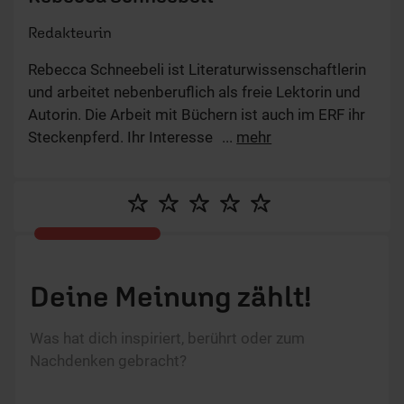
Redakteurin
Rebecca Schneebeli ist Literaturwissenschaftlerin
und arbeitet nebenberuflich als freie Lektorin und
Autorin. Die Arbeit mit Büchern ist auch im ERF ihr
Steckenpferd. Ihr Interesse gilt hier vor allem dem
...
mehr
Bereich Lebenshilfe, Persönlichkeitsentwicklung
und Beziehungspflege. Mit Artikeln zu relevanten
Lebensthemen möchte sie Menschen ermutigen.
Deine Meinung zählt!
Was hat dich inspiriert, berührt oder zum
Nachdenken gebracht?