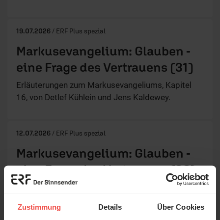
19.07.2026
/ ERF Plus spezial
Markusevangelium: Glauben -
eine Frage des Vertrauens (31)
Erläuterungen zum Markusevangeliums, Kapitel
16, von Detlef Kühlein und Jens Kaldewey.
12.07.2026
/ ERF Plus spezial
Markusevangelium: Glauben -
eine Frage des Vertrauens (30)
Erläuterungen von Dr. Simone Evers, Dave Brander
und Jens Kaldewey zu Markus 15 und 16.
Zustimmung
Details
Über Cookies