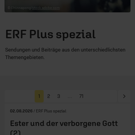
© Chinnapong/
stock.adobe.com
ERF Plus spezial
Sendungen und Beiträge aus den unterschiedlichsten
Themengebieten.
Näc
1
2
3
…
71
02.08.2026
/ ERF Plus spezial
Ester und der verborgene Gott
(2)