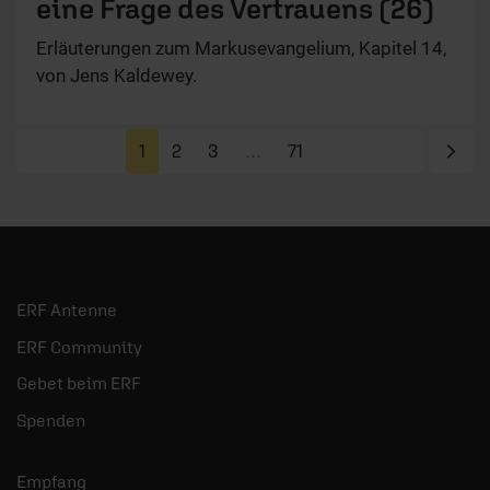
eine Frage des Vertrauens (26)
Erläuterungen zum Markusevangelium, Kapitel 14,
von Jens Kaldewey.
Näc
1
2
3
…
71
ERF Antenne
ERF Community
Gebet beim ERF
Spenden
Empfang