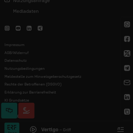
Nutzungsanfrage
Mediadaten
Impressum
AGB/Widerruf
Datenschutz
Nutzungsbedingungen
Meldestelle zum Hinweisgeberschutzgesetz
Rechte der Betroffenen (DSGVO)
Erklärung zur Barrierefreiheit
KI Grundsätze
© 2026 ERF
Vertigo
–
Griff
erk
Jess
Plus