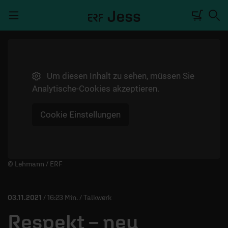
Navigation überspringen
Um diesen Inhalt zu sehen, müssen Sie
TALKWERK
Analytische-Cookies akzeptieren.
REPORTAGE
Cookie Einstellungen
RADIO
DEINE APP
PODCASTS
Player starten/anhalten
© Lehmann / ERF
MITMACHEN
03.11.2021
/ 16:23 Min. / Talkwerk
ÜBER UNS
Respekt – neu