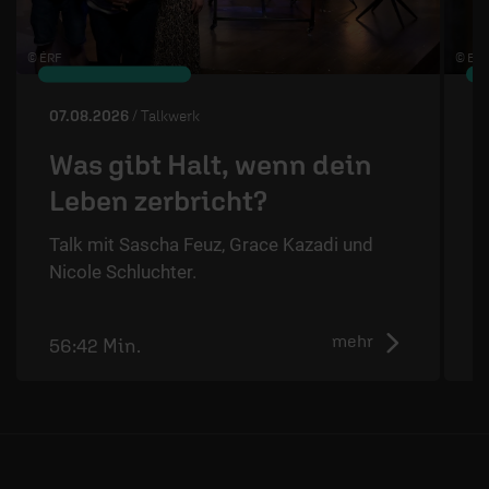
© ÉRF
© ERF
07.08.2026
/ Talkwerk
0
Was gibt Halt, wenn dein
Leben zerbricht?
Talk mit Sascha Feuz, Grace Kazadi und
M
Nicole Schluchter.
M
u
mehr
56:42 Min.
0