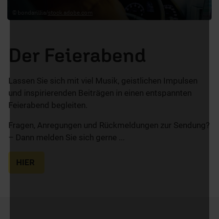
© bondarillia/
stock.adobe.com
Der Feierabend
Lassen Sie sich mit viel Musik, geistlichen Impulsen
und inspirierenden Beiträgen in einen entspannten
Feierabend begleiten.
Fragen, Anregungen und Rückmeldungen zur Sendung?
– Dann melden Sie sich gerne ...
HIER