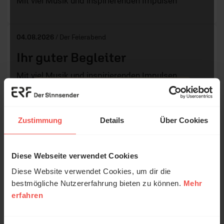
Mit viel Musik und inspirierenden Impulsen
04.08.2026
/ Der Feierabend
Ihr guter Begleiter
Mit viel Musik und inspirierenden Impulsen
03.08.2026
/ Der Feierabend
Zustimmung
Details
Über Cookies
Ihr guter Begleiter
Mit viel Musik und inspirierenden Impulsen
Diese Webseite verwendet Cookies
© Ruth Schneider / ERF
Diese Website verwendet Cookies, um dir die
bestmögliche Nutzererfahrung bieten zu können.
Mehr
31.07.2026
/ Der Feierabend
erfahren
Erzähl mal!
Ihr guter Begleiter
Das erleben unsere Hörerinnen und