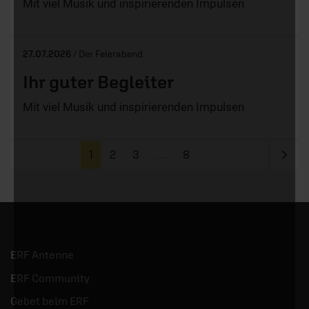
Mit viel Musik und inspirierenden Impulsen
27.07.2026
/ Der Feierabend
Ihr guter Begleiter
Mit viel Musik und inspirierenden Impulsen
Näc
1
2
3
…
8
ERF Antenne
ERF Community
Gebet beim ERF