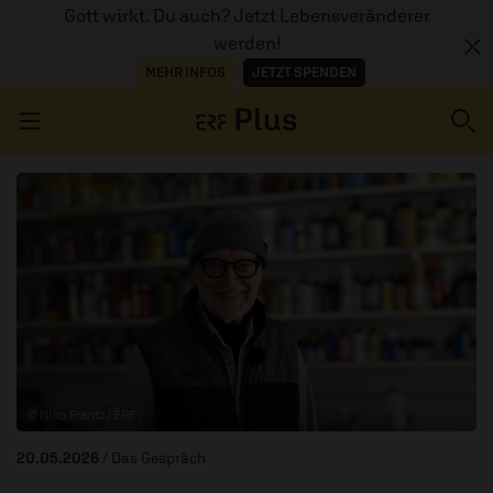
Gott wirkt. Du auch? Jetzt Lebensveränderer
werden!
MEHR INFOS
JETZT SPENDEN
Navigation überspringen
ERZÄHL MAL
AUDIOTHEK
PROGRAMM
MITMACHEN
© Niko Frantz / ERF
PODCASTS
20.05.2026
/ Das Gespräch
ÜBER