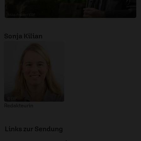
Niko Frantz / ERF
Der Künstler führt durch den Park
Sonja Kilian
© ERF
Redakteurin
Links zur Sendung