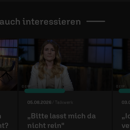
 auch
interessieren
© ERF
© ERF
05.08.2026
/ Talkwerk
03.
n
„Bitte lasst mich da
„I
ht?
nicht rein"
ve