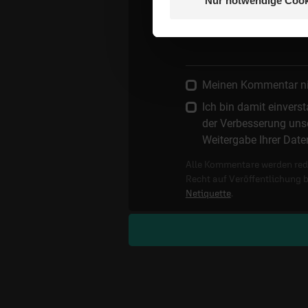
Nur notwendige Cook
Kommentar:
Meinen Kommentar nich
Ich bin damit einver
der Verbesserung unse
Weitergabe Ihrer Date
Alle Kommentare werden reda
Recht auf Veröffentlichung 
Netiquette
.