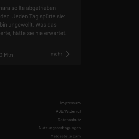
ara sollte abgetrieben
Wie lebt man weite
den. Jeden Tag spürte sie:
eigene Kind nicht m
 bin ungewollt. Was das
Kati Birr spricht üb
erte, hätte sie nie erwartet.
Schmerz und wie e
weitergehen kann.
mehr
0 Min.
0:00 Min.
Impressum
AGB/Widerruf
Datenschutz
Nutzungsbedingungen
Meldestelle zum