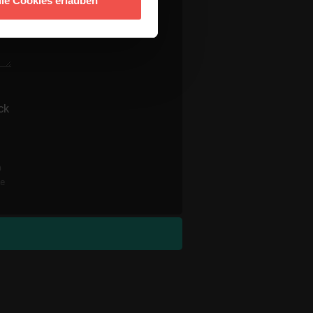
lle Cookies erlauben
ck
n
re