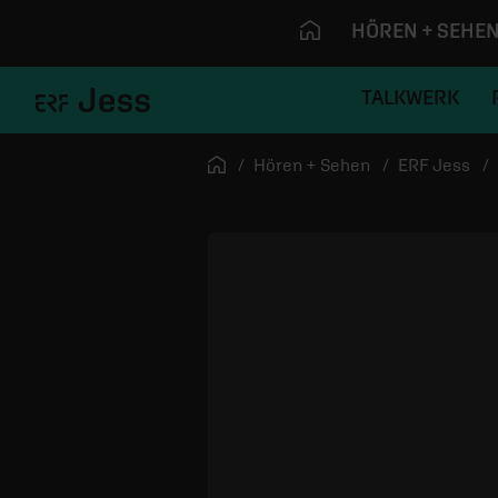
HÖREN + SEHE
TALKWERK
Navigation überspringen
Startseite
Hören + Sehen
ERF Jess