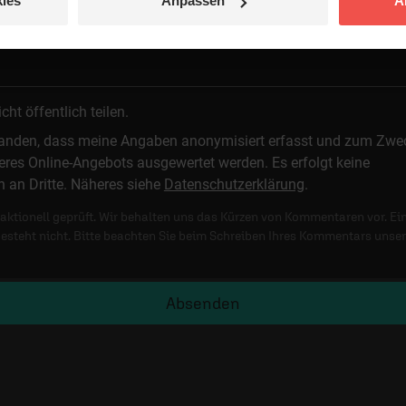
ies
Anpassen
A
t öffentlich teilen.
standen, dass meine Angaben anonymisiert erfasst und zum Zwe
res Online-Angebots ausgewertet werden. Es erfolgt keine
n an Dritte. Näheres siehe
Datenschutzerklärung
.
ktionell geprüft. Wir behalten uns das Kürzen von Kommentaren vor. Ei
besteht nicht. Bitte beachten Sie beim Schreiben Ihres Kommentars unse
Absenden