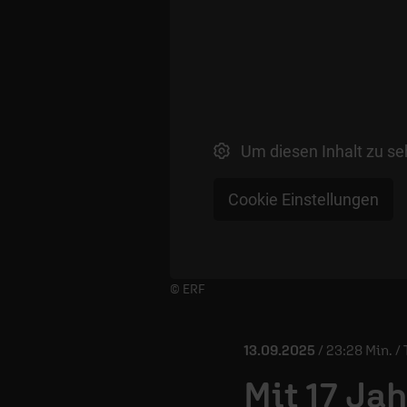
Um diesen Inhalt zu se
Cookie Einstellungen
Player starten/anhalten
© ERF
13.09.2025
/ 23:28 Min. /
Mit 17 Ja