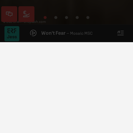
© Dao Shen /
unsplash.com
Won't Fear
–
Mosaic MSC
Unterstützen
Social Media
Kontakt
Jess
Plus
Spenden
Hoffnung in die Welt senden
Impuls für heute
ERF
Schwerpunktthema