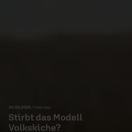
06.08.2026
/ Interview
Stirbt das Modell
Volkskiche?