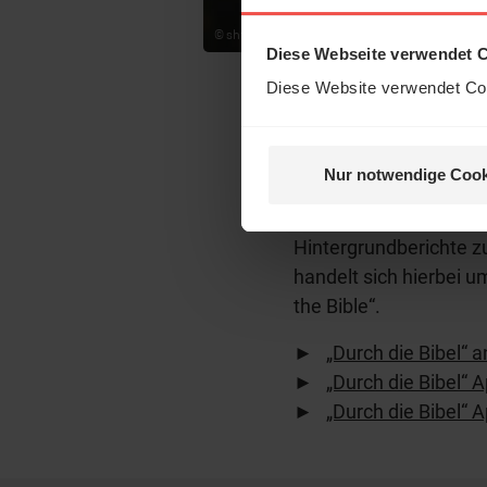
© shine.graphics/
stock.adobe.com
Diese Webseite verwendet 
Diese Website verwendet Coo
Durch die
Nur notwendige Cook
Kommen Sie mit auf ei
Die Bibel von 1. Mose
Hintergrundberichte 
handelt sich hierbei 
the Bible“.
►
„Durch die Bibel“ 
►
„Durch die Bibel“ 
►
„Durch die Bibel“ A