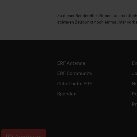
Zu dieser Sendereihe können aus rechtlic
späteren Zeitpunkt noch einmal hier vorbe
ERF Antenne
E
ERF Community
Jo
Gebet beim ERF
Ne
Spenden
Po
Pr