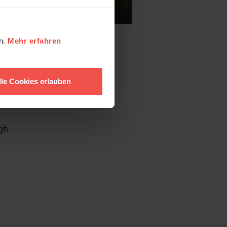
en.
Mehr erfahren
lle Cookies erlauben
t:
gh