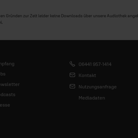
hen Gründen zur Zeit leider keine Downloads über unsere Audiothek ange
i.
mpfang
06441 957-1414
bs
Kontakt
wsletter
Nutzungsanfrage
dcasts
Mediadaten
esse